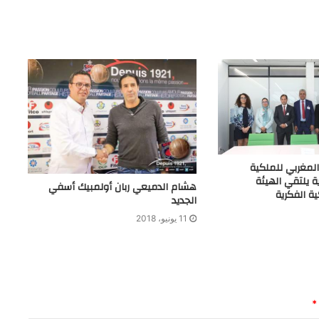
لمغربي للملكية
ية يلتقي الهيئة
هشام الدميعي ربان أولمبيك أسفي
ة الفكرية
الجديد
11 يونيو، 2018
*