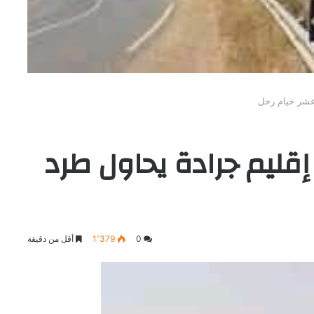
عشر خيام رحل
قليم جرادة يحاول طرد
0
1٬379
أقل من دقيقة