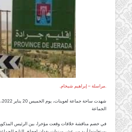
.مراسلة – إبراهيم شيخام.
شه
الجماعة
في خضم مناقشة خلافات وقعت مؤخرا، بين الرئيس المذكور
يستغلونها أزيد من عشر سنوات بفدان لعجاج، التابع للجماعة