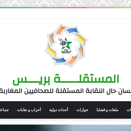
المستقلــــــة بريــــس
سان حال النقابة المستقلة للصحافيين المغاربة
نات
ملفات و قضايا
حوارات
أحداث دولية
أحزاب و نقابات
جماعا