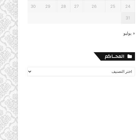
30
29
28
27
26
25
24
31
« يوليو
المحــاكم
المحــاكم