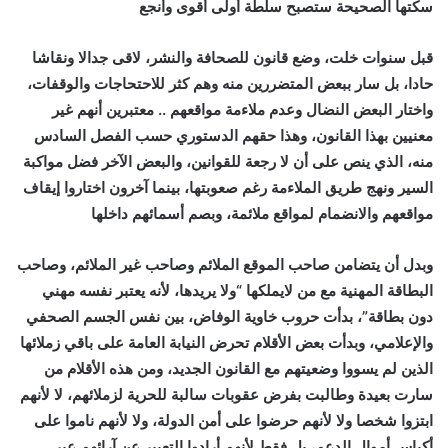
سكتها الصحيحة ستصبح سلطة أولى أقوى وأنجع
قبل سنوات خلت، وضع قانون للصحافة والنشر، لاقى جدالا ونقاشا
حادا، بل سار ببعض المتضررين منه وهم كثر للاحتحاجات والوقفات،
واختار البعض النضال وعدم ملاءمة مواقعهم .. معتبرين أنهم غير
معنيين بهذا القانون، وهذا حقهم الدستوري حسب الفصل السادس
منه، الذي ينص على أن لا رجعة للقوانين، والبعض الآخر فضل مواكبة
السير ونهج طريق الملاءمة رغم صعوبتها، بينما آخرون اختاروا إيقاف
مواقعهم والانضمام لمواقع ملائمة، وبصم أسمائهم داخلها
وبدل أن يتضامن صاحب الموقع الملائم وصاحب غير الملائم، وصاحب
البطاقة المهنية مع من لايملكها “ولا يريدها، لأنه يعتبر نفسه مهني
دون بطاقة”، بدأت حروب خاوية الوفاض، بين نفس الجسم الصحفي
والإعلامي، وبدأت بعض الأقلام تحرض النيابة العامة على باقي زملائها
الذين لم يسووا وضعيتهم مع القانون الجديد، ومن هذه الأقلام من
سارت بعيدة وطالبت بفرض عقوبات سالبة للحرية لزملائهم، لا لأنهم
ابتزوا شخصا ولا لأنهم حرضوا على أمن الدولة، ولا لأنهم ناموا على
أكياس أموال الدعم، بل فقط لأنهم أرادوا التعبير عن آرائهم عبر