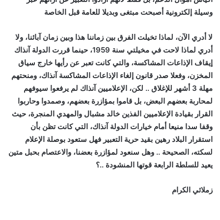
وسيلة إلكترونية أصبحت مبتغى وبديلا للعامة قبل الخاصة
لا أدري الآن، لماذا تخيلت الفرق بين زماننا هذا وبين زمان آبائنا، ولا
أدري لماذا لاحت في مخيلتي سنة 1959، حينما قررت الدولة آنذاك
إيقاف الإذاعات المشاكسة، والتي كانت تعبر عن رأيها خارج سياق
المخزن، وفعلا صدر قانون إلغاء الإذاعات المشاكسة آنذاك، ومنحتهم
مهلة 3 أشهر للإغلاق .. لكن، الإعلاميين آنذاك لم يرفعوا سيوفهم
لمحاربة بعضهم البعض، بل قاموا بمؤازرة بعضهم، وصمدوا وحاربوا
القرار بقيادة الإعلاميين الفذين خالد مشبال والمهدي المنجرة، حيث
وقفا سدا منيعا أمام خيارات الدولة آنذاك، التي كانت تظن بأن
استقرار البلاد رهين بقيد حرية التعبير
فهل ستعود بوصلة الإعلام
لسكته، الصحيحة .. وهل سنعود لمؤازرة بعضنا، والاعتصام بحبل متين
يعيد للسلطة الرابعة قوتها المنشودة ..؟
زملائي الكرام