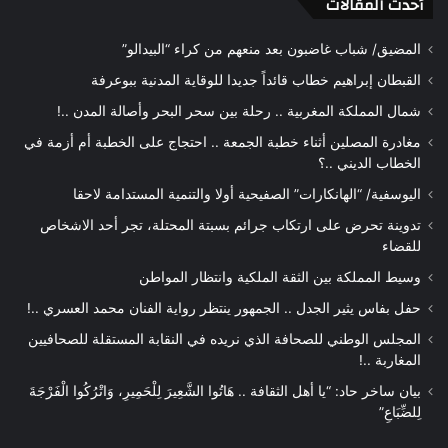
أحدث المقالات
المضيق/ شباب غاضبون بعد منعهم من كراء “البيدالو”
القبطان إبراهيم خطاب قائداً جديدا للوقاية المدنية ببوعرفة
شمال المملكة المغربية .. رحلة بين سحر البحر وأصالة المدن ..!
مغادرة المصلين أثناء خطبة الجمعة .. احتجاج على الخطبة أم أزمة في
الخطاب الديني ..؟
اليوسفية/ “الهانكارات” الصفيحية أولا والتنمية المستدامة لاحقا
تدوينة تحرض على ارتكاب جرائم بسبتة المحتلة، تجر أحد الاشخاص
للقضاء
وسيط المملكة بين الثقة الملكية وانتظار المواطن
حفل بفاس يثير الجدل .. الجمهور ينتظر رواية الفنان محمد العسري ..!
المجلس الوطني للصحافة الذي نريده في النقابة المستقلة للصحافيين
المغاربة ..!
بيان ساخر حاد: “يا أهل الثقافة .. هَاتُوا الشَّعِيرَ لِلْحَمِيرِ، وَاتْرُكُوا الْفَرْجَةَ
لِلضِّبَاعِ”