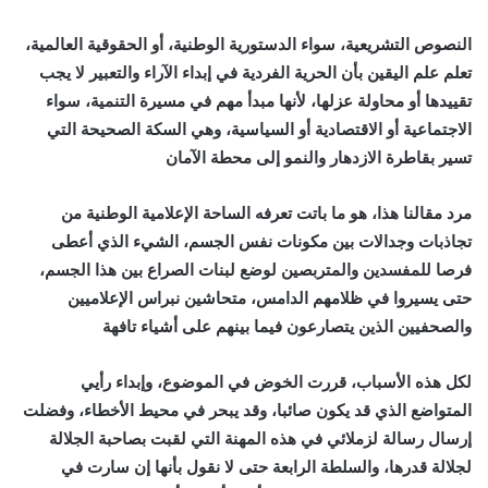
النصوص التشريعية، سواء الدستورية الوطنية، أو الحقوقية العالمية،
تعلم علم اليقين بأن الحرية الفردية في إبداء الآراء والتعبير لا يجب
تقييدها أو محاولة عزلها، لأنها مبدأ مهم في مسيرة التنمية، سواء
الاجتماعية أو الاقتصادية أو السياسية، وهي السكة الصحيحة التي
تسير بقاطرة الازدهار والنمو إلى محطة الآمان
مرد مقالنا هذا، هو ما باتت تعرفه الساحة الإعلامية الوطنية من
تجاذبات وجدالات بين مكونات نفس الجسم، الشيء الذي أعطى
فرصا للمفسدين والمتربصين لوضع لبنات الصراع بين هذا الجسم،
حتى يسيروا في ظلامهم الدامس، متحاشين نبراس الإعلاميين
والصحفيين الذين يتصارعون فيما بينهم على أشياء تافهة
لكل هذه الأسباب، قررت الخوض في الموضوع، وإبداء رأيي
المتواضع الذي قد يكون صائبا، وقد يبحر في محيط الأخطاء، وفضلت
إرسال رسالة لزملائي في هذه المهنة التي لقبت بصاحبة الجلالة
لجلالة قدرها، والسلطة الرابعة حتى لا نقول بأنها إن سارت في