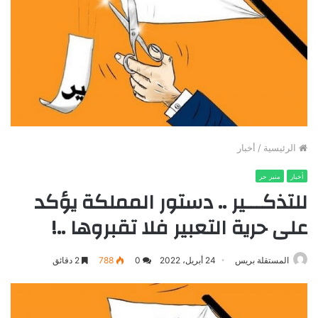
الرئيسية
/
أخبار
أخبار
منبر حر
للتذكـــير .. دستور المملكة يؤكد
على حرية التعبير فلا تقبروها ..!
المستقلة بريس
24 أبريل، 2022
0
788
2 دقائق