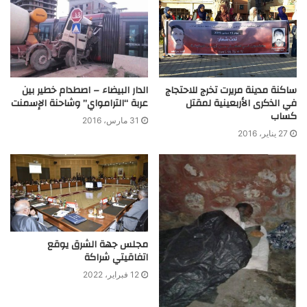
ساكنة مدينة مريرت تخرج للاحتجاج
الدار البيضاء – اصطدام خطير بين
في الذكرى الأربعينية لمقتل
عربة “الترامواي” وشاحنة الإسمنت
كساب
31 مارس، 2016
27 يناير، 2016
مجلس جهة الشرق يوقع
اتفاقيتي شراكة
12 فبراير، 2022