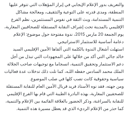
والتعريف بدور الإعلام الإيجابي في إبراز المؤهلات التي تتوفر عليها
المنطقة، ومدى قدرته على التوعية والتثقيف، ومعالجة مشاكل
التنمية المستدامة، وبث الثقة في نفوس المستثمرين، نظم الفرع
الإقليمي بالمدينة تحت إشراف النقابة المستقلة للصحافيين المغاربة،
يوم الجمعة 20 مارس 2015، ندوة مفتوحة حول موضوع: الإعلام
دعامة أساسية للاستثمار الاستراتيجي.
استهلت أشغال الندوة بالكلمة التي ألقاها الأمين الإقليمي السيد
خالد جالي التي أكد من خلالها على المجهودات التي تبذل من أجل
دعم الاستثمار وتحقيق التنمية، انسجاما مع توجيهات صاحب الجلالة
الملك محمد السادس حفظه اللـه، كما تلت ذلك تدخلات عدة فعاليات
سياسية وحقوقية كانت تصب كلها في صلب الموضوع.
ومن جهته، فقد نوه الأستاذ فريد قربال الأمين العام للنقابة المستقلة
للصحفيين المغاربة، بهذه البادرة الطيبة التي قام بها الفرع الإقليمي
للنقابة بالسراغنة، وذكر الحضور بالعلاقة القائمة بين الإعلام والتنمية،
كما حذر من الإعلام الرديء الذي قد يعطل مسيرة هذه التنمية.