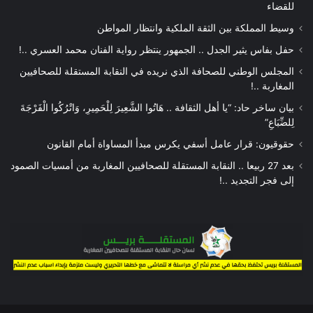
للقضاء
وسيط المملكة بين الثقة الملكية وانتظار المواطن
حفل بفاس يثير الجدل .. الجمهور ينتظر رواية الفنان محمد العسري ..!
المجلس الوطني للصحافة الذي نريده في النقابة المستقلة للصحافيين
المغاربة ..!
بيان ساخر حاد: “يا أهل الثقافة .. هَاتُوا الشَّعِيرَ لِلْحَمِيرِ، وَاتْرُكُوا الْفَرْجَةَ
لِلضِّبَاعِ”
حقوقيون: قرار عامل أسفي يكرس مبدأ المساواة أمام القانون
بعد 27 ربيعا .. النقابة المستقلة للصحافيين المغاربة من أمسيات الصمود
إلى فجر التجديد ..!