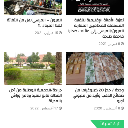
تعزية الأمانة الإقليمية للنقابة
العيون – المرسى/هل من التفاتة
المستقلة للصحافيين المغاربة
لهذا الميناء ..؟
العيون/المرسى إلى عائلات ضحايا
15 فبراير، 2021
فاجعة طنجة
9 فبراير، 2021
وجدة / حجز 20 كيلوغراما من
جرادة/الجمعية الوطنية من أجل
صفائح الذهب وأزيد من مليوني
العدالة تتابع تنفيذ برنامج وراش
أورو
بالمدينة
8 أغسطس، 2020
17 أغسطس، 2022
اترك تعليقاً