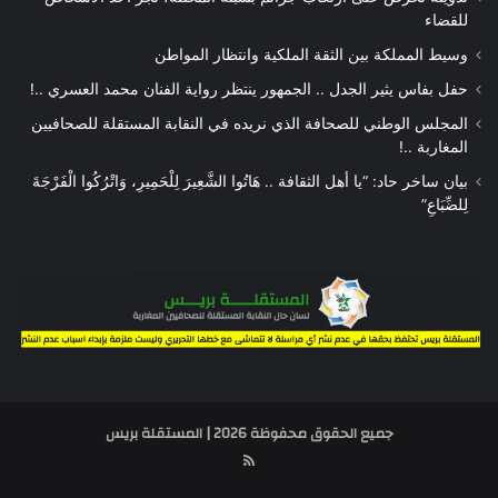
للقضاء
وسيط المملكة بين الثقة الملكية وانتظار المواطن
حفل بفاس يثير الجدل .. الجمهور ينتظر رواية الفنان محمد العسري ..!
المجلس الوطني للصحافة الذي نريده في النقابة المستقلة للصحافيين
المغاربة ..!
بيان ساخر حاد: “يا أهل الثقافة .. هَاتُوا الشَّعِيرَ لِلْحَمِيرِ، وَاتْرُكُوا الْفَرْجَةَ
لِلضِّبَاعِ”
جميع الحقوق محفوظة 2026 | المستقلة بريس
RSS