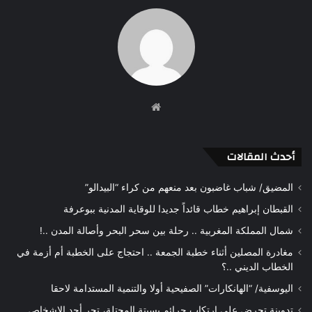
موقع
الويب
أحدث المقالات
المضيق/ شباب غاضبون بعد منعهم من كراء “البيدالو”
القبطان إبراهيم خطاب قائداً جديدا للوقاية المدنية ببوعرفة
شمال المملكة المغربية .. رحلة بين سحر البحر وأصالة المدن ..!
مغادرة المصلين أثناء خطبة الجمعة .. احتجاج على الخطبة أم أزمة في
الخطاب الديني ..؟
اليوسفية/ “الهانكارات” الصفيحية أولا والتنمية المستدامة لاحقا
تدوينة تحرض على ارتكاب جرائم بسبتة المحتلة، تجر أحد الاشخاص