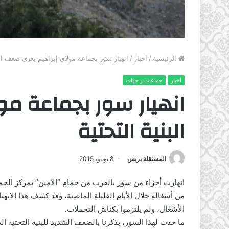
الرئيسية
/
أخبار
/
انهيار سور بجماعة مولاي إبراهيم يعري ضعف البن
أخبار
جماعات و جهات
انهيار سور بجماعة م
البنية التحتية
المستقلة بريس
8 يونيو، 2015
انهارت أجزاء من سور بالقرب من حمام “الأمين” بمركز الجماعة
من أشغاله خلال الأيام القليلة الماضية، وقد كشف هذا الانهي
الأشغال، ولم يلتزموا بكناش التحملات.
ما حدث لهذا السور، يذكرنا بالضعف الشديد للبنية التحتية ا