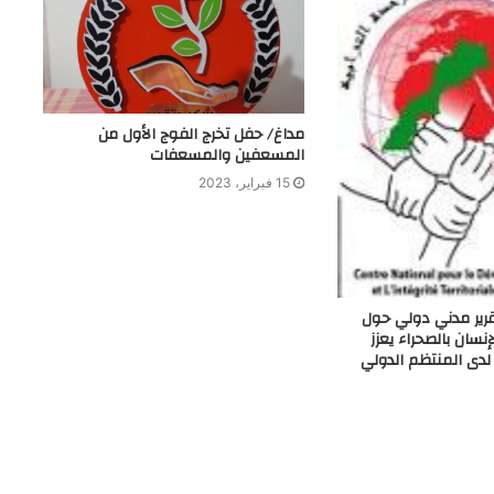
مداغ/ حفل تخرج الفوج الأول من
المسعفين والمسعفات
15 فبراير، 2023
رير مدني دولي حول
سان بالصحراء يعزز
دى المنتظم الدولي