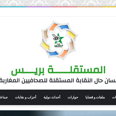
المستقلــــــة بريــــس
سان حال النقابة المستقلة للصحافيين المغاربة
نات
ملفات و قضايا
حوارات
أحداث دولية
أحزاب و نقابات
جماعا