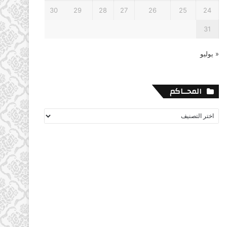
30
29
28
27
26
25
24
31
« يوليو
المحــاكم
المحــاكم