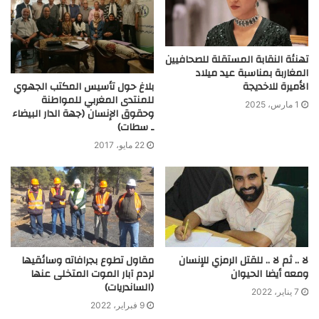
تهنئة النقابة المستقلة للصحافيين
المغاربة بمناسبة عيد ميلاد
بلاغ حول تأسيس المكتب الجهوي
الأميرة للاخديجة
للمنتدى المغربي للمواطنة
1 مارس، 2025
وحقوق الإنسان (جهة الدار البيضاء
ـ سطات)
22 مايو، 2017
لا .. ثم لا .. للقتل الرمزي للإنسان
مقاول تطوع بجرافاته وسائقيها
ومعه أيضا الحيوان
لردم آبار الموت المتخلى عنها
(الساندريات)
7 يناير، 2022
9 فبراير، 2022