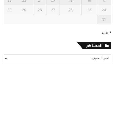
23
22
21
20
19
18
17
30
29
28
27
26
25
24
31
« يوليو
المحــاكم
المحــاكم