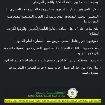
وسيط المملكة بين الثقة الملكية وانتظار المواطن
حفل بفاس يثير الجدل .. الجمهور ينتظر رواية الفنان محمد العسري ..!
المجلس الوطني للصحافة الذي نريده في النقابة المستقلة للصحافيين
المغاربة ..!
بيان ساخر حاد: “يا أهل الثقافة .. هَاتُوا الشَّعِيرَ لِلْحَمِيرِ، وَاتْرُكُوا الْفَرْجَةَ
لِلضِّبَاعِ”
حقوقيون: قرار عامل أسفي يكرس مبدأ المساواة أمام القانون
بعد 27 ربيعا .. النقابة المستقلة للصحافيين المغاربة من أمسيات الصمود
إلى فجر التجديد ..!
جريدة المستقلة بريس الإلكترونية تفتح باب الانضمام لشبكة المراسلين
نداء وفاء من أجل لم شمل رفات شهداء حرب الصحراء المغربية في
مقبرة وطنية