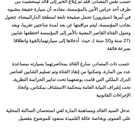
حسب نفس المصادر، فقد تم إبلاغ الخبر إلى قائد تيمحضيت من
طرف أحد حراس الأمن بالمؤسسة، مفاده، أن سيارة خفيفة مشبوه
في أمرها (سيتروين) تحمل صفيحة تابعة لمنطقة الدارالبيضاء، تتجول
بجانب المؤسسة، ليتم مراقبتها عن بعد لمدة ساعتين تقريبا، وبعد
وصول الفتاة القاصر المعنية بالأمر إلى المؤسسة اختطفها شابين
(27 سنة و30 سنة )، حيث أدخلاها إلى سيارتهمابالقوة وانطلاقا
بسرعة فائقة
حسب ذات المصادر، سارع القائد بمحاصرتهما بسيارته بمساعدة
عدد من المارة، وتمكنوا من إنقاذ الفتاة وتم تسليم الشابين لعناصر
الدرك الملكي التي قامت بوضعهما تحت تدابير الحراسة النظرية،
تحت إشراف النيابة العامة بمحكمة الاستئناف بمكناس، واتخاذ
الإجراءات القانونية
تدخل السيد القائد ومساهمة المارة لقي استحسان الساكنة المحلية
على العموم، وبخاصة عائلة التلميذة
سنعود للموضوع بتفصيل