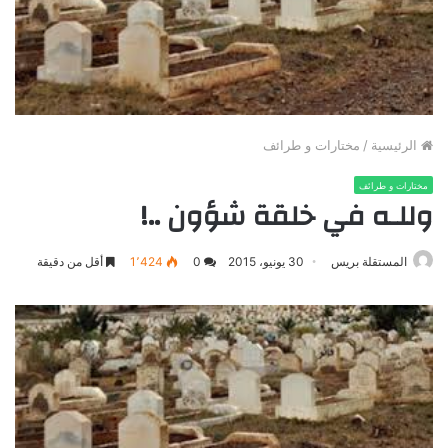
الرئيسية
/
مختارات و طرائف
مختارات و طرائف
وللـه في خلقة شؤون ..!
المستقلة بريس
30 يونيو، 2015
0
1٬424
أقل من دقيقة