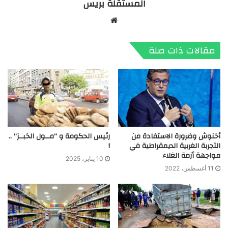
المستقلة بريس
موقع
الويب
مقالات ذات صلة
أخنوش وضرورة الاستفادة من
رئيس الحكومة و “مــول الخبــز” ..
التجربة الغربية الديمقراطية في
!
مواجهة أزمة الغلاء
10 يناير، 2025
11 أغسطس، 2022