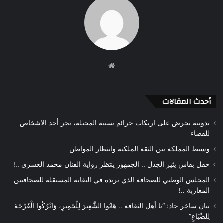
موقع
الويب
أحدث المقالات
تدوينة تحرض على ارتكاب جرائم بسبتة المحتلة، تجر أحد الاشخاص
للقضاء
وسيط المملكة بين الثقة الملكية وانتظار المواطن
حفل بفاس يثير الجدل .. الجمهور ينتظر رواية الفنان محمد العسري ..!
المجلس الوطني للصحافة الذي نريده في النقابة المستقلة للصحافيين
المغاربة ..!
بيان ساخر حاد: “يا أهل الثقافة .. هَاتُوا الشَّعِيرَ لِلْحَمِيرِ، وَاتْرُكُوا الْفَرْجَةَ
لِلضِّبَاعِ”