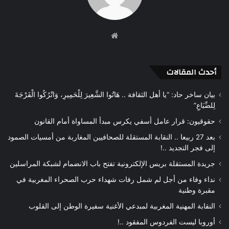
موقع
الويب
أحدث المقالات
بيان ساخر حاد: “يا أهل الثقافة .. هَاتُوا الشَّعِيرَ لِلْحَمِيرِ، وَاتْرُكُوا الْفَرْجَةَ
لِلضِّبَاعِ”
حقوقيون: قرار عامل أسفي يكرس مبدأ المساواة أمام القانون
بعد 27 ربيعا .. النقابة المستقلة للصحافيين المغاربة من أمسيات الصمود
إلى فجر التجديد ..!
جريدة المستقلة بريس الإلكترونية تفتح باب الانضمام لشبكة المراسلين
نداء وفاء من أجل لم شمل رفات شهداء حرب الصحراء المغربية في
مقبرة وطنية
النقابة المهنية المغربية لمبدعي الأغنية سفيرة الوطن إلى القلوب
أوروبا ليست الفردوس المفقود ..!