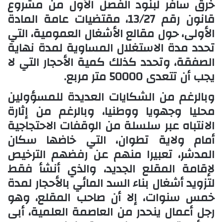
خرق سافر لبنود الفصل الأول من مشروع
قانون رقم 13/27، مقتضيات عامة المادة
الأولى، حول مقالع الأشغال العمومية، التي
تحدد مدة الاستغلال المساوية لمدة نهاية
الصفقة، وتحدد كذلك كمية الأحجار التي لا
يجب أن تتعدى 50000 متر مربع.
وبالرغم من الشكايات العديدة للمسؤولين
محليا وجهويا ووطنيا، وبالرغم من إثارة
الانتباه عبر سلسلة من الوقفات الاحتجاجية
أمام ولاية تطوان، التي خاضها سكان
المدشر، تعبيرا منهم عن رفضهم الترخيص
لإقامة المقلع الجديد، والذي أنشأ فقط
لتزويد أشغال بناء السد المائي بالأحجار لمدة
خمس سنوات، إلا أن صاحب المقلع، وهو
رجل أعمال ينحدر من العاصمة العلمية، أبى