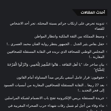
أحدث المقالات
تدوينة تحرض على ارتكاب جرائم بسبتة المحتلة، تجر أحد الاشخاص
للقضاء
وسيط المملكة بين الثقة الملكية وانتظار المواطن
حفل بفاس يثير الجدل .. الجمهور ينتظر رواية الفنان محمد العسري ..!
المجلس الوطني للصحافة الذي نريده في النقابة المستقلة للصحافيين
المغاربة ..!
بيان ساخر حاد: “يا أهل الثقافة .. هَاتُوا الشَّعِيرَ لِلْحَمِيرِ، وَاتْرُكُوا الْفَرْجَةَ
لِلضِّبَاعِ”
حقوقيون: قرار عامل أسفي يكرس مبدأ المساواة أمام القانون
بعد 27 ربيعا .. النقابة المستقلة للصحافيين المغاربة من أمسيات الصمود
إلى فجر التجديد ..!
جريدة المستقلة بريس الإلكترونية تفتح باب الانضمام لشبكة المراسلين
نداء وفاء من أجل لم شمل رفات شهداء حرب الصحراء المغربية في
مقبرة وطنية