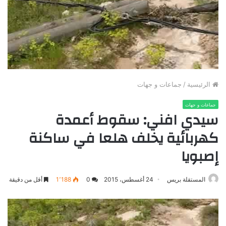
الرئيسية
/
جماعات و جهات
جماعات و جهات
سيدي افني: سقوط أعمدة
كهربائية يخلف هلعا في ساكنة
إصبويا
المستقلة بريس
24 أغسطس، 2015
0
1٬188
أقل من دقيقة