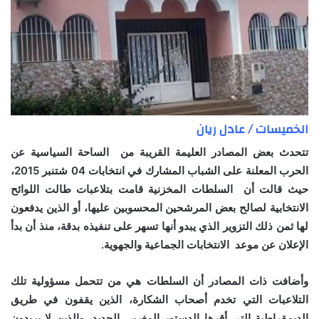
الخميسات / عادل ريان
‬تتحدث بعض المصادر العليمة القريبة من الساحة السياسية عن
الحرب المعلنة على الشباب المشارك في انتخابات 04 شتنبر 2015،
حيث قالت أن السلطات المخزنية قامت بتلاعبات طالت اللوائح
الانتخابية لصالح بعض المرشحين المحسوبين عليها، أو الذين يدفعون
لها ثمن ذلك التزوير الذي يبدو أنها تسهر على تنفيذه بدقة، منذ أن بدأ
الإعلان عن موعد الانتخابات الجماعية والجهوية.
وأضافت ذات المصادر أن السلطات هي من تتحمل مسؤولية تلك
التلاعبات التي تخدم أصحاب الشكارة، الذين يقفون في طريق
الديمقراطية التي أقرها الدستور المغربي الجديد، والذين لا يريدون