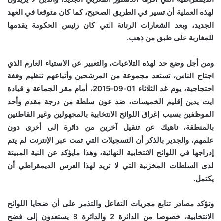
لهذه العملية أن تسير في الطريق الصحيح، كما كان متوقعا في العهد
الجديد، وبعد الشعارات الرنانة التي كان رئيس الحكومة يقدمها
للمغاربة على طبق من ذهب.
ومن أجل وضع حد لهذه التلاعبات، والتعبير عن الاستياء العارم الذي
اجتاح الناس، تستعد مجموعة من المرشحين وأتباعهم تنظيم وقفة
احتجاجية، يوم غد الثلاثاء 01-09-2015، أمام مقر الجماعة و قيادة
ايت يدين إقليم الخميسات، ضد عون سلطة من درجة مقدم وأحد
الموظفين بسبب إغراق اللوائح الانتخابية بالمجهولين وغير القاطنين
بالمنطقة، ناهيك عن تنقيل آخرين من دائرة إلى أخرى دون
علمهم،
والجدير بالذكر أن التسجيلات التي تمت عبر الإنترنت لم يتم
إدراجها في اللوائح الانتخابية النهائية، وهذا مايؤكد عن النية المبيتة
لدى السلطات المخزنية التي لا تريد لهذا العرس الديمقراطي أن
يكتمل.
وتؤكد مصادر تتابع مجريات التفاعل والتذمر على أن ضحايا اللوائح
الانتخابية، خصوصا من الدائرة 2 والدائرة 8 يستعدون إلى فضح