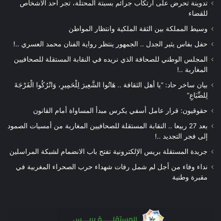
تدوينة تحرض على ارتكاب جرائم بسبتة المحتلة، تجر أحد الاشخاص
للقضاء
وسيط المملكة بين الثقة الملكية وانتظار المواطن
حفل بفاس يثير الجدل .. الجمهور ينتظر رواية الفنان محمد العسري ..!
المجلس الوطني للصحافة الذي نريده في النقابة المستقلة للصحافيين
المغاربة ..!
بيان ساخر حاد: “يا أهل الثقافة .. هَاتُوا الشَّعِيرَ لِلْحَمِيرِ، وَاتْرُكُوا الْفَرْجَةَ
لِلضِّبَاعِ”
حقوقيون: قرار عامل أسفي يكرس مبدأ المساواة أمام القانون
بعد 27 ربيعا .. النقابة المستقلة للصحافيين المغاربة من أمسيات الصمود
إلى فجر التجديد ..!
جريدة المستقلة بريس الإلكترونية تفتح باب الانضمام لشبكة المراسلين
نداء وفاء من أجل لم شمل رفات شهداء حرب الصحراء المغربية في
مقبرة وطنية