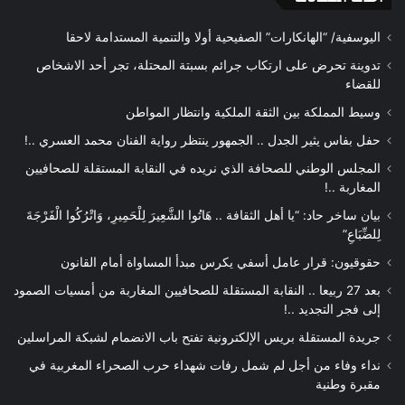
اليوسفية/ “الهانكارات” الصفيحية أولا والتنمية المستدامة لاحقا
تدوينة تحرض على ارتكاب جرائم بسبتة المحتلة، تجر أحد الاشخاص
للقضاء
وسيط المملكة بين الثقة الملكية وانتظار المواطن
حفل بفاس يثير الجدل .. الجمهور ينتظر رواية الفنان محمد العسري ..!
المجلس الوطني للصحافة الذي نريده في النقابة المستقلة للصحافيين
المغاربة ..!
بيان ساخر حاد: “يا أهل الثقافة .. هَاتُوا الشَّعِيرَ لِلْحَمِيرِ، وَاتْرُكُوا الْفَرْجَةَ
لِلضِّبَاعِ”
حقوقيون: قرار عامل أسفي يكرس مبدأ المساواة أمام القانون
بعد 27 ربيعا .. النقابة المستقلة للصحافيين المغاربة من أمسيات الصمود
إلى فجر التجديد ..!
جريدة المستقلة بريس الإلكترونية تفتح باب الانضمام لشبكة المراسلين
نداء وفاء من أجل لم شمل رفات شهداء حرب الصحراء المغربية في
مقبرة وطنية