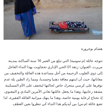
هشام بوحرورة
تتوجه عائلة (م.سومية) التي تبلغ من العمر 16 سنة الساكنة بمدينة
مريرت. العنوان: زنقة 01 الحي الإداري تحجاويت بهذا النداء العاجل
إلى ذوي القلوب الرحيمة من أجل مساعدة هذه العائلة والتخفيف من
معاناتها، حيث أن ابنتهم معاقة ذهنيا وجسديا، ومما زاد الطين بلة عدم
توفرها على كرسي متحرك خاص لحالتها ليخفف على الأم المسكينة
مشقة رعايتها، وهذا ما يجعل عائلتها تعاني الأمرين المادي و المعنوي،
إذ تحتاج لرعاية يومية خاصة، وهذا ما ينهك ميزانية العائلة الفقيرة، لذا
تضع عائلة (م.س) بين أيديكم هذا النداء كي تنظروا بعين العطف