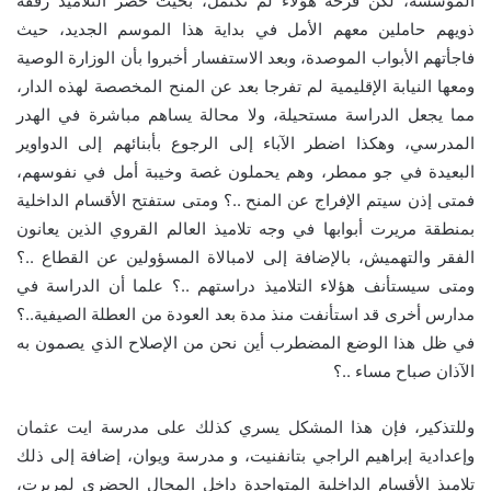
المؤسسة، لكن فرحة هؤلاء لم تكتمل، بحيث حضر التلاميذ رفقة
ذويهم حاملين معهم الأمل في بداية هذا الموسم الجديد، حيث
فاجأتهم الأبواب الموصدة، وبعد الاستفسار أخبروا بأن الوزارة الوصية
ومعها النيابة الإقليمية لم تفرجا بعد عن المنح المخصصة لهذه الدار،
مما يجعل الدراسة مستحيلة، ولا محالة يساهم مباشرة في الهدر
المدرسي، وهكذا اضطر الآباء إلى الرجوع بأبنائهم إلى الدواوير
البعيدة في جو ممطر، وهم يحملون غصة وخيبة أمل في نفوسهم،
فمتى إذن سيتم الإفراج عن المنح ..؟ ومتى ستفتح الأقسام الداخلية
بمنطقة مريرت أبوابها في وجه تلاميذ العالم القروي الذين يعانون
الفقر والتهميش، بالإضافة إلى لامبالاة المسؤولين عن القطاع ..؟
ومتى سيستأنف هؤلاء التلاميذ دراستهم ..؟ علما أن الدراسة في
مدارس أخرى قد استأنفت منذ مدة بعد العودة من العطلة الصيفية..؟
في ظل هذا الوضع المضطرب أين نحن من الإصلاح الذي يصمون به
الآذان صباح مساء ..؟
وللتذكير، فإن هذا المشكل يسري كذلك على مدرسة ايت عثمان
وإعدادية إبراهيم الراجي بتانفنيت، و مدرسة ويوان، إضافة إلى ذلك
تلاميذ الأقسام الداخلية المتواجدة داخل المجال الحضري لمريرت،