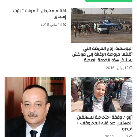
اختتام مهرجان “ثامونت ” بآيت
إسحاق
14 مايو، 2018
اليوسفية: زوج المريضة التي
أقلتها مروحية الإغاثة إلى مراكش
يستنكر هذه الخدمة الصحية
12 يوليو، 2016
أزرو / وقفة احتجاجية للسائقين
المهنيين ضد غلاء المحروقات +
فيديو
7 مارس، 2022