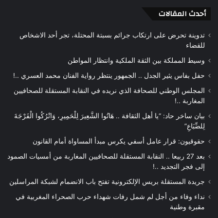
أحدث المقالات
تدوينة تحرض على ارتكاب جرائم بسبتة المحتلة، تجر أحد الاشخاص
للقضاء
وسيط المملكة بين الثقة الملكية وانتظار المواطن
حفل بفاس يثير الجدل .. الجمهور ينتظر رواية الفنان محمد العسري ..!
المجلس الوطني للصحافة الذي نريده في النقابة المستقلة للصحافيين
المغاربة ..!
بيان ساخر حاد: “يا أهل الثقافة .. هَاتُوا الشَّعِيرَ لِلْحَمِيرِ، وَاتْرُكُوا الْفَرْجَةَ
لِلضِّبَاعِ”
حقوقيون: قرار عامل أسفي يكرس مبدأ المساواة أمام القانون
بعد 27 ربيعا .. النقابة المستقلة للصحافيين المغاربة من أمسيات الصمود
إلى فجر التجديد ..!
جريدة المستقلة بريس الإلكترونية تفتح باب الانضمام لشبكة المراسلين
نداء وفاء من أجل لم شمل رفات شهداء حرب الصحراء المغربية في
مقبرة وطنية