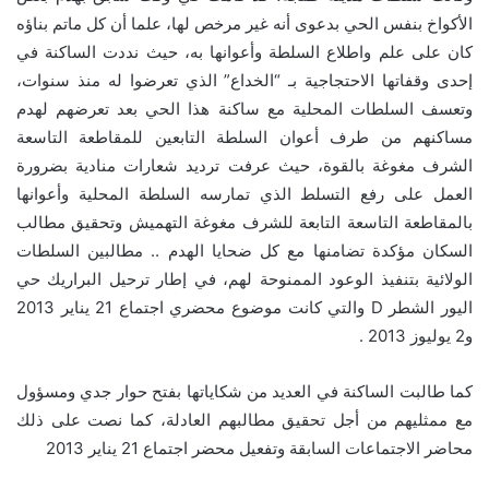
الأكواخ بنفس الحي بدعوى أنه غير مرخص لها، علما أن كل ماتم بناؤه
كان على علم واطلاع السلطة وأعوانها به، حيث نددت الساكنة في
إحدى وقفاتها الاحتجاجية بـ “الخداع” الذي تعرضوا له منذ سنوات،
وتعسف السلطات المحلية مع ساكنة هذا الحي بعد تعرضهم لهدم
مساكنهم من طرف أعوان السلطة التابعين للمقاطعة التاسعة
الشرف مغوغة بالقوة، حيث عرفت ترديد شعارات منادية بضرورة
العمل على رفع التسلط الذي تمارسه السلطة المحلية وأعوانها
بالمقاطعة التاسعة التابعة للشرف مغوغة التهميش وتحقيق مطالب
السكان مؤكدة تضامنها مع كل ضحايا الهدم .. مطالبين السلطات
الولائية بتنفيذ الوعود الممنوحة لهم، في إطار ترحيل البراريك حي
اليور الشطر D والتي كانت موضوع محضري اجتماع 21 يناير 2013
و2 يوليوز 2013 .
كما طالبت الساكنة في العديد من شكاياتها بفتح حوار جدي ومسؤول
مع ممثليهم من أجل تحقيق مطالبهم العادلة، كما نصت على ذلك
محاضر الاجتماعات السابقة وتفعيل محضر اجتماع 21 يناير 2013