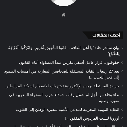
موقع
الويب
أحدث المقالات
بيان ساخر حاد: “يا أهل الثقافة .. هَاتُوا الشَّعِيرَ لِلْحَمِيرِ، وَاتْرُكُوا الْفَرْجَةَ
لِلضِّبَاعِ”
حقوقيون: قرار عامل أسفي يكرس مبدأ المساواة أمام القانون
بعد 27 ربيعا .. النقابة المستقلة للصحافيين المغاربة من أمسيات الصمود
إلى فجر التجديد ..!
جريدة المستقلة بريس الإلكترونية تفتح باب الانضمام لشبكة المراسلين
نداء وفاء من أجل لم شمل رفات شهداء حرب الصحراء المغربية في
مقبرة وطنية
النقابة المهنية المغربية لمبدعي الأغنية سفيرة الوطن إلى القلوب
أوروبا ليست الفردوس المفقود ..!