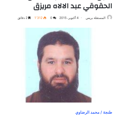
الحقوقي عبد الالاه مريزق‎
المستقلة بريس
4 أكتوبر، 2015
0
1٬312
2 دقائق
طنجة / محمد الرضاوي