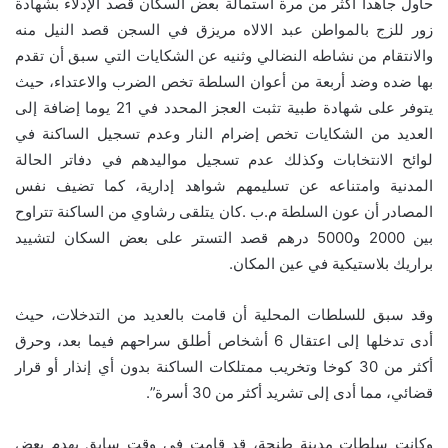
حاول جاهدا أكثر من مرة استمالة بعض السكان قصد الإدلاء بشهادة
زور للزج بالمواطن عبد الالاه مريزق في السجن قصد النيل منه
والانتقام من نشاطه النضالي وثنيه عن الشكايات التي سبق أن تقدم
بها ضده وضد أربعة من أعوان السلطة تخص الضرب والاعتداء، حيث
يتوفر على شهادة طبية تثبت العجز المحدد في 21 يوما إضافة إلى
العديد من الشكايات تخص إضرام النار وعدم تسجيل الساكنة في
لوائح الانتخابات وكذلك عدم تسجيل مواليدهم في دفاتر الحالة
المدنية وامتناعه عن تسليمهم شواهد إدارية، كما تضيف نفس
المصادر أن عون السلطة م.ب .كان يتلقى رشاوي من الساكنة تتراوح
بين 2000 و5000 درهم قصد التستر على بعض السكان لتشييد
براريك بلاستيكية في عين المكان.
وقد سبق للسلطات المحلية أن قامت بالعديد من التدخلات، حيث
أدى تدخلها إلى اعتقال 6 أشخاص أطلق سراحهم فيما بعد، وحرق
أكثر من 30 كوخا وتخريب ممتلكات الساكنة بدون أي إنذار أو قرار
قضائي، مما أدى إلى تشريد أكثر من 30 أسرة”.
وكانت سلطات مدينة طنجة، قد قامت في وقت سابق بهدم بعض