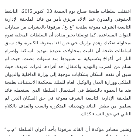
اعتقلت سلطات طنجة صباح يوم الجمعة 03 اكتوبر 2015، الناشط
الحقوقي والمدون عبد الالاه مريزق بأمر من قائد الملحقة الإدارية
التاسعة الشرف مغوغة بطنجة “ع .ع”. مرفوقا بالعشرات من سيارات
القوات المساعدة، كما توصلنا بخبر مفاده أن السلطات المحلية تقوم
بمحاولة تفكيك وهدم براريك حي عين اقنا بمغوغة الكبيرة، وقد سبق
لسلطات طنجة أن قامت بمحاولات عديدة بتهديد الساكنة وإضرام
النار في أكواخ بلاستيكية تم تشييدها مند سنوات مضت، حيث لم
تسلم من الضرب والتهديد واعتقال أحد أفرادها لمرات عديدة، حيث
سبق أن تقدم السكان بشكايات موجهة إلى وزارة الداخلية والديوان
الملكي ووزارة العدل والوكيل العام للملك بمحكمة الاستئناف بطنجة
ضد ما أسموه بالشطط في استعمال السلطة الذي يستعمله قائد
الملحقة الإدارية التاسعة الشرف مغوغة في حق السكان الدين لم
يسلموا من بطش القائد وتهديداته المتكررة والسب والقدف بالكلام
النابي في حق النساء كذلك.
وتشير مصادر مؤكدة أن القائد مرفوقا بأحد أعوان السلطة “م.ب”