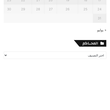
30
29
28
27
26
25
24
31
« يوليو
المحــاكم
المحــاكم