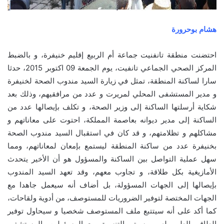
هشام بوحرورة
احتضنت منطقة تانفنيت جماعة أم الربيع إقليم خنيفرة، و بالضبط
المركز الصحي الجماعي تانفيت، يوم الجمعة 09 اكتوبر 2015، حدثا
سارا لساكنة المنطقة، تمثل في زيارة السيد مندوب الصحة لخنيفرة
و مدير المستشفى المحلي لمريرت و عدد من مرافقيهم، وذلك بعد
شكاية أرسلتها الساكنة إلى وزير الصحة، و تكلف بإيصالها عدد من
الساكنة إلى مدير ديوانه بعاصمة المملكة، احتوت على معاناتهم و
مشاكلهم و تظلامتهم، و قد كان في استقبال السيد مندوب الصحة
بخنيفرة عدد من ساكنة المنطقة ليستمع بإمعان لمعاناتهم، ومما
سهل عملية التواصل بين الساكنة والمسؤول هو أن الأخير يتحدث
الأمازيغية بكل طلاقة، و تجاوب معهم، وقد تعهد السيد المندوب
بإيصالها إلى الجهات المسؤولة، بل أضاف أنه سيعمل جاهدا مع
الجهات المختصة لتوفير الضروريات للمستوصف، من أدوية ولقاحات،
كما أكد على أنه سيتتبع ملف المستوصف شخصيا و سيحاول توفير
الطاقم الطبي له، و سيتم التنسيق مع المسؤولين بالمستشفى