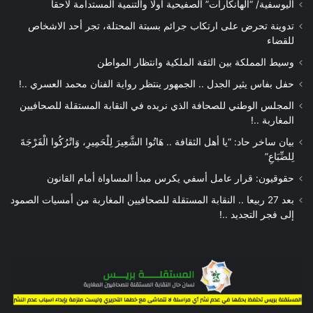
اليوسفية/ “الهانكارات” الصفيحية أولا والتنمية المستدامة لاحقا
تدوينة تحرض على ارتكاب جرائم بسبتة المحتلة، تجر أحد الاشخاص
للقضاء
وسيط المملكة بين الثقة الملكية وانتظار المواطن
حفل بفاس يثير الجدل .. الجمهور ينتظر رواية الفنان محمد العسري ..!
المجلس الوطني للصحافة الذي نريده في النقابة المستقلة للصحافيين
المغاربة ..!
بيان ساخر حاد: “يا أهل الثقافة .. هَاتُوا الشَّعِيرَ لِلْحَمِيرِ، وَاتْرُكُوا الْفَرْجَةَ
لِلضِّبَاعِ”
حقوقيون: قرار عامل أسفي يكرس مبدأ المساواة أمام القانون
بعد 27 ربيعا .. النقابة المستقلة للصحافيين المغاربة من أمسيات الصمود
إلى فجر التجديد ..!