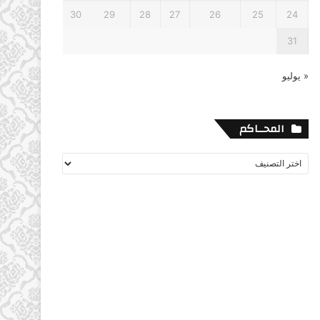
30
29
28
27
26
25
24
31
« يوليو
المحــاكم
المحــاكم