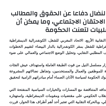
النضال دفاعا عن الحقوق والمطالب
احتقان الاجتماعي، وما يمكن أن
بيات لتعنت الحكومة
 2015، قيادات المنظمات النقابية الأربع، الاتحاد المغربي للشغل، الكونفدرالية الديمقراطية
قراطية للشغل بمقر الكونفدرالية بالدار البيضاء لتقييم الخطوات
لف المطلبي النقابي، وتحليل الوضع الاجتماعي والعمالي على ضوء
رار مسلسل النيل من قوت الطبقة العاملة واستهداف عيش الفئات
 للموظفين والعمال والمستخدمين، وتجاهل نضالاتهم المشروعة
الحكومة لسياسة الآذان الصماء أمام مبادراتهم الرامية لتحقيق
فه المتناقضة مع المسارات والخيارات السياسية المنفتحة التي
انقلاب الحكومي على مقتضيات ومقومات الديمقراطية، واستهتاره
ي، وبالحركة النقابية التي تعتبر أحد أهم أطراف هذا الحوار، قررت