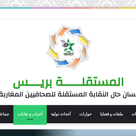
المستقلــــــة بريــــس
سان حال النقابة المستقلة للصحافيين المغاربة
نات
ملفات و قضايا
حوارات
أحداث دولية
أحزاب و نقابات
جماعا