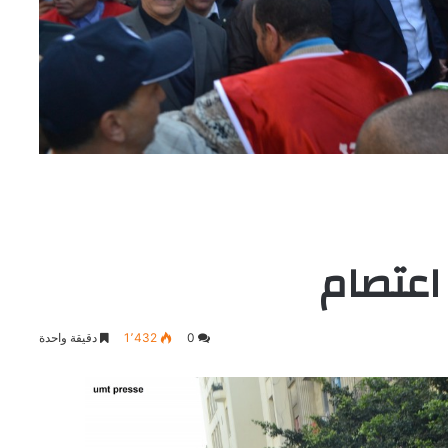
م اعتصام
0
1٬432
دقيقة واحدة