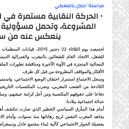
مراسلة /جلال بالمعطي
• الحركة النقابية مستمرة في 
المشروعة،
وتحمل مسؤولية ال
ينعكس عنه من سل
اجتمعت يوم الثلاثاء 22 دجنبر
للشغل، الاتحاد العام للشغالين بالمغرب والفدرالية الديم
النضالية المنجزة في الآونة الأخيرة ومناقشة تطورات الم
الأفكار والمواقف المطروحة من قبل كل طرف.
وسجل الاجتماع استمرار احتقان الوضع الاجتماعي، واستم
الكادحة من الشعب المغربي، وضرب المكتسبات التاريخية
دفاعا على حقوقهم المكتسبة ومن أجل كرامة عيشهم، وسلوك 
عدالة اجتماعية ببلادنا.
أمام هذا المأزق السياسي الخطير الذي صارت تنكشف أهدا
يجاهد المغرب النفس لربح رهاناتها منذ سنوات، وأمام ال
بفضيلة الحوار الاجتماعي كآلية لبناء مجتمع عادل وديمقراط