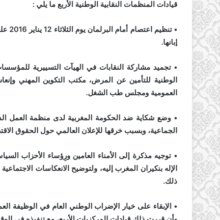
قيادات المنظمات النقابية الوطنية الأربع ما يلي :
• تنظي
إبانها.
• تجميد مشاركة النقابات في الهيآت التسييرية للمؤسسات 
الوطنية للتأمين عن المرض، مكتب التكوين المهني وإنع
العمومية ومجلس طب الشغل.
الجماعية، وبسبب خرقها للإعلان العالمي حول الحقوق الاقتصادي
• توجيه مذكرة إلى الأمناء العامين ورِؤساء الأحزاب الس
الإله بنكيران المغرب إليه، ولتوضيح الانعكاسات الاجتماعية
ذلك.
• الإبقاء على خيار الإضراب الوطني العام في الوظيفة ال
وأن قررت ذلك قيادات المركزيات الأربع، مع تنفيذه في الو