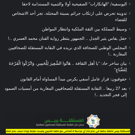
اليوسفية/ “الهانكارات” الصفيحية أولا والتنمية المستدامة لاحقا
تدوينة تحرض على ارتكاب جرائم بسبتة المحتلة، تجر أحد الاشخاص
للقضاء
وسيط المملكة بين الثقة الملكية وانتظار المواطن
حفل بفاس يثير الجدل .. الجمهور ينتظر رواية الفنان محمد العسري ..!
المجلس الوطني للصحافة الذي نريده في النقابة المستقلة للصحافيين
المغاربة ..!
بيان ساخر حاد: “يا أهل الثقافة .. هَاتُوا الشَّعِيرَ لِلْحَمِيرِ، وَاتْرُكُوا الْفَرْجَةَ
لِلضِّبَاعِ”
حقوقيون: قرار عامل أسفي يكرس مبدأ المساواة أمام القانون
بعد 27 ربيعا .. النقابة المستقلة للصحافيين المغاربة من أمسيات الصمود
إلى فجر التجديد ..!