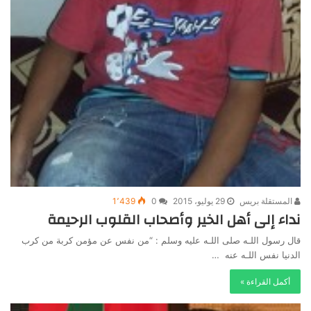
المستقلة بريس
29 يوليو، 2015
0
1٬439
نداء إلى أهل الخير وأصحاب القلوب الرحيمة
قال رسول اللـه صلى اللـه عليه وسلم : “من نفس عن مؤمن كربة من كرب
الدنيا نفس اللـه عنه …
أكمل القراءة »