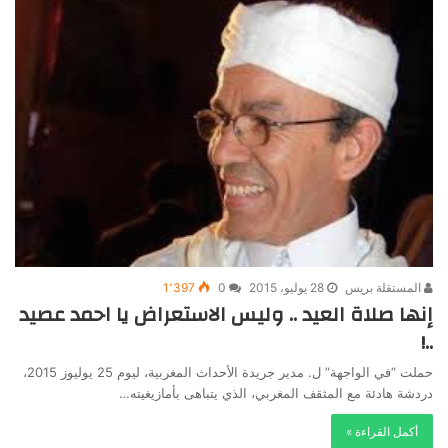
المستقلة بريس
28 يوليو، 2015
0
1٬397
إنها صلاة العيد .. وليس الاستعراض يا احمد عصيد
..!
حملت “في الواجهة” ل. مدير جريدة الأحداث المغربية، ليوم 25 يوليوز 2015،
دردشة هادئة مع المثقف المغربي، الذي يتباهى بأمازيغيته…
أكمل القراءة »