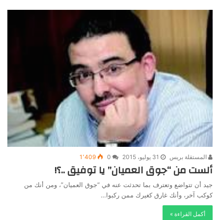
المستقلة بريس
31 يوليو، 2015
0
1٬409
ألست من “جوق العميان” يا توفيق ..؟!
جيد أن تتواضع وتعترف بما تحدثت عنه في “جوق العميان”، ومن أنك من
كوكب آخر، وأنك غارق كغيرك ممن ركبوا…
أكمل القراءة »