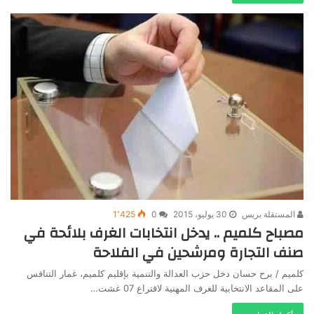
المستقلة بريس
30 يوليو، 2015
0
1٬425
مصباح كلميم .. يدخل انتخابات الغرف بلائحة في
صنف التجارة ومرشحين في الفلاحة‎
كلميم / برح حسان دخل حزب العدالة والتنمية بإقليم كلميم، غمار التنافس
على المقاعد الانتخابية للغرف المهنية لاقتراع 07 غشت…