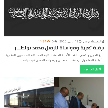
المستقلة بريس
18 أبريل، 2020
0
1٬484
برقية تعزية ومواساة للزميل محمد بولطــار
ببالغ الحزن والأسى، تلقت الأمانة العامة للنقابة المستقلة للصحافيين المغاربة،
نبأ وفاة المشمول برحمة اللـه تعالى ورضوانه المسى قيد حياته…
أكمل القراءة »