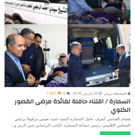
المستقلة بريس
25 مارس، 2019
0
1٬427
السمارة / اقتناء حافلة لفائدة مرضى القصور
الكلوي
هشام العباسي أشرف عامل السمارة السيد حميد نعيمي مرفوقا برئيس
المجلس الإقليمي، رئيس جماعة السمارة، النائب البرلماني حبي الزبير و…