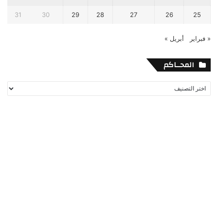
31
30
29
28
27
26
25
« فبراير
أبريل »
المحــاكم
المحــاكم