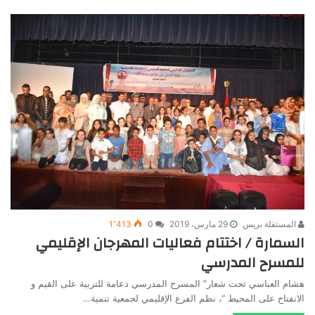
المستقلة بريس
29 مارس، 2019
0
1٬413
السمارة / اختتام فعاليات المهرجان الإقليمي
للمسرح المدرسي
هشام العباسي تحت شعار” المسرح المدرسي دعامة للتربية على القيم و
الانفتاح على المحيط “، نظم الفرع الإقليمي لجمعية تنمية…