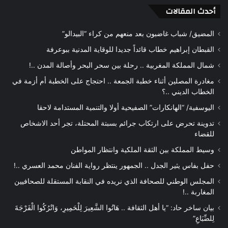
أحدث المقالات
المضيق/ شباب غاضبون بعد منعهم من كراء “البيدالو”
القبطان إبراهيم خطاب قائداً جديدا للوقاية المدنية ببوعرفة
شمال المملكة المغربية .. رحلة بين سحر البحر وأصالة المدن ..!
مغادرة المصلين أثناء خطبة الجمعة .. احتجاج على الخطبة أم أزمة في
الخطاب الديني ..؟
اليوسفية/ “الهانكارات” الصفيحية أولا والتنمية المستدامة لاحقا
تدوينة تحرض على ارتكاب جرائم بسبتة المحتلة، تجر أحد الاشخاص
للقضاء
وسيط المملكة بين الثقة الملكية وانتظار المواطن
حفل بفاس يثير الجدل .. الجمهور ينتظر رواية الفنان محمد العسري ..!
المجلس الوطني للصحافة الذي نريده في النقابة المستقلة للصحافيين
المغاربة ..!
بيان ساخر حاد: “يا أهل الثقافة .. هَاتُوا الشَّعِيرَ لِلْحَمِيرِ، وَاتْرُكُوا الْفَرْجَةَ
لِلضِّبَاعِ”