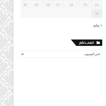
30
29
28
27
26
25
24
31
« يوليو
المحــاكم
المحــاكم