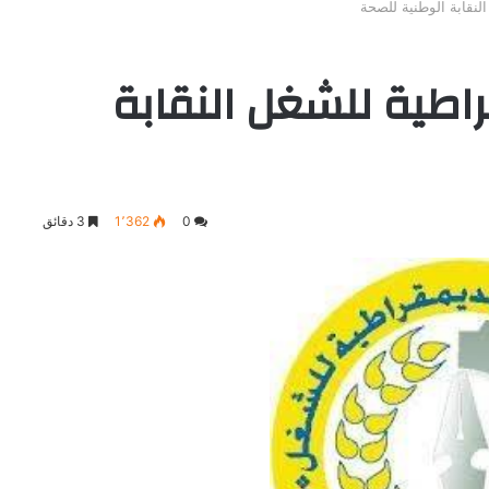
النقابة الوطنية للصحة
قراطية للشغل النقابة
0
1٬362
3 دقائق