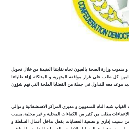
و مندوب وزارة الصحة بالعيون تجاه نقابتنا العتيدة من خلال تحويل
مين كل طلب على غرار مواقفه المتهربة و المتلكئة إزاء طلباتنا
حيث رفض تسجيلها و تحديد موعد معه للتداول في جملة من القضايا الملحة التي تهم شؤون
الغياب شبه التام للمندوبين و مديري المراكز الاستشفائية و توالي
الإعفاءات بطلب من كثير من الكفاءات المحلية و غير محلية، بسبب
من تسيب إداري و تصفية الحسابات بفعل تداخل أعمال السلطة و
بها وصعوبة تطبيق المساطر الإدارية و الدوريات الوزارية و المناشير