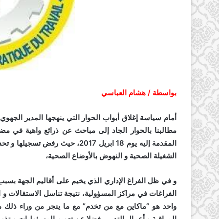
بواسطة / هشام العباسي
أمام سياسة إغلاق أبواب الحوار التي ينهجها المدير الجهوي 
مطالبنا بالحوار الجاد إلى مباحث عن ذرائع واهية في مضا
المقدمة إليه يوم 18 ابريل 2017، 
الشغيلة الصحية و النهوض بالأوضاع الصحية،
و في ظل الفراغ الإداري الذي يخيم على أقاليم الجهة بسبب 
الفراغات في مراكز المسؤولية، نتيجة تناسل الاستقالات و 
واحد هو “ماكاين مع من تخدم” مع ما ينجر من وراء ذلك 
المراقبة و أعمال التدبير، فضلا عن تعويم المسؤوليات و تذوي