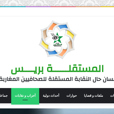
المستقلــــــة بريــــس
سان حال النقابة المستقلة للصحافيين المغاربة
نات
ملفات و قضايا
حوارات
أحداث دولية
أحزاب و نقابات
جماعا