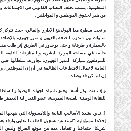
التنظيمية، بسبب تخلف النصاب القانوني في الاجتماعات و
من هدر لحقوق الموظفين و المواطنين.
و تحت سطوة هذا الهولدينغ الإداري والمالي، حيث تتركز 
سنوات بين مندوب الصحة بالعيون و مدير جهوي، بالإضافة 
بالسمارة و طرفاية و حتى بوجدور في الطريق إثر طلب مندوب
خاصة في مصلحة الموارد البشرية و المنازعات التابعة 
للموظفين بمباركة المدير الجهوي، تجاوزت سلطاتها حتى ا
العامة لإعمال الاقتطاعات الظالمة في أرزاق الموظفين، و
إن لم تكن قد وصلت.
و إذ نلفت، بكل أسف وحنق، انتباه الجهات الوصية و السلطات
للنقابة الوطنية للصحة العمومية، عضو الفيدرالية الديمقراط
1. ندين بشدة الأساليب البالية واللامسؤولة التي ينهجها ال
إخلاء المسؤولية :”امتنع عن تسجيل الطلب النقابي وادفع بعد
شريكا اجتماعيا و تتعامل معه من موقع الصراع وليس ال