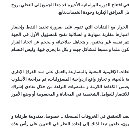
 افتتاح الدورة البرلمانية الأخيرة قد دعا الجميع إلى التحلي بروح
ل المرافق الإدارية وجودة الخدمات،تابع.
لحوار مع النقابات التي تقوم على ضرورة تحديد النقط وإحضار
عتبارها مقاربة متهاونة و انسلالية تفتح للمسؤول الأول في الجهة
عتبر نفسه غير مختص، و يتجاهل صلاحياته و يحجم عن اتخاذ القرار
ون ملما و متتبعا لمشاكل جهته و بكل ما يجري فيها، وليس اقتسام
لطات الإقليمية المعنية بالمسارعة بالعمل على سد الفراغ الإداري
ية بالجهة، و تجاوز واقع ازدواجية المسؤوليات، ثم مراجعة الأسلوب
ضمن الكفاءة اللازمة و مقتضيات النزاهة من خلال تفادي إشراك
للانتصار للعوامل الشخصية في المحاباة و المحسوبية أو وضع الأمور
ة قصد التحقيق في الخروقات المسجلة .. خصوصا، بمندوبية طرفاية و
لعيون، داعين تبعا لذلك إلى إعادة النظر في التعيين على رأس هذه