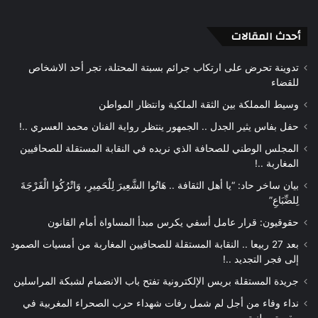
الويب
أحدث المقالات
تدوينة تحرض على ارتكاب جرائم بسبتة المحتلة، تجر أحد الاشخاص
للقضاء
وسيط المملكة بين الثقة الملكية وانتظار المواطن
حفل بفاس يثير الجدل .. الجمهور ينتظر رواية الفنان محمد العسري ..!
المجلس الوطني للصحافة الذي نريده في النقابة المستقلة للصحافيين
المغاربة ..!
بيان ساخر حاد: “يا أهل الثقافة .. هَاتُوا الشَّعِيرَ لِلْحَمِيرِ، وَاتْرُكُوا الْفَرْجَةَ
لِلضِّبَاعِ”
حقوقيون: قرار عامل أسفي يكرس مبدأ المساواة أمام القانون
بعد 27 ربيعا .. النقابة المستقلة للصحافيين المغاربة من أمسيات الصمود
إلى فجر التجديد ..!
جريدة المستقلة بريس الإلكترونية تفتح باب الانضمام لشبكة المراسلين
نداء وفاء من أجل لم شمل رفات شهداء حرب الصحراء المغربية في
مقبرة وطنية