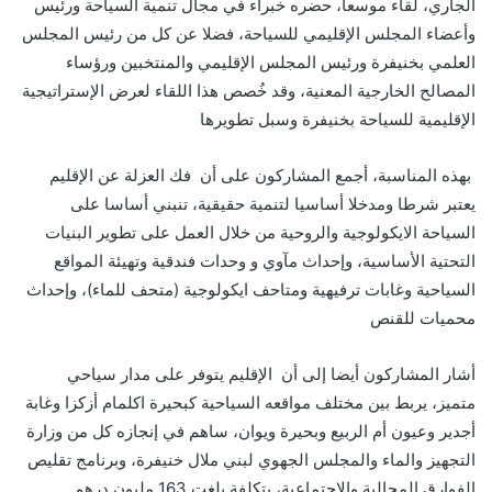
الجاري، لقاء موسعا، حضره خبراء في مجال تنمية السياحة ورئيس
وأعضاء المجلس الإقليمي للسياحة، فضلا عن كل من رئيس المجلس
العلمي بخنيفرة ورئيس المجلس الإقليمي والمنتخبين ورؤساء
المصالح الخارجية المعنية، وقد خُصص هذا اللقاء لعرض الإستراتيجية
الإقليمية للسياحة بخنيفرة وسبل تطويرها
بهذه المناسبة، أجمع المشاركون على أن فك العزلة عن الإقليم
يعتبر شرطا ومدخلا أساسيا لتنمية حقيقية، تنبني أساسا على
السياحة الايكولوجية والروحية من خلال العمل على تطوير البنيات
التحتية الأساسية، وإحداث مآوي و وحدات فندقية وتهيئة المواقع
السياحية وغابات ترفيهية ومتاحف ايكولوجية (متحف للماء)، وإحداث
محميات للقنص
أشار المشاركون أيضا إلى أن الإقليم يتوفر على مدار سياحي
متميز، يربط بين مختلف مواقعه السياحية كبحيرة اكلمام أزكزا وغابة
أجدير وعيون أم الربيع وبحيرة ويوان، ساهم في إنجازه كل من وزارة
التجهيز والماء والمجلس الجهوي لبني ملال خنيفرة، وبرنامج تقليص
الفوارق المجالية والاجتماعية، بتكلفة بلغت 163 مليون درهم