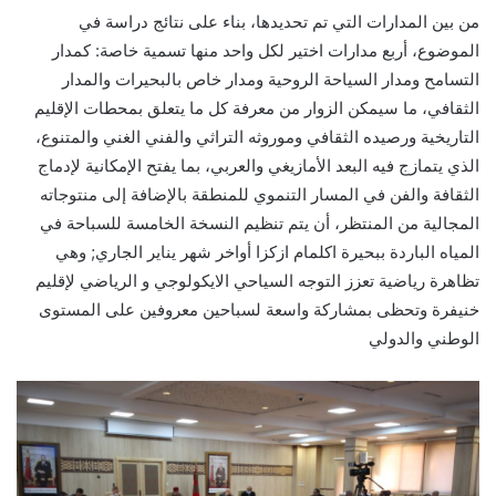
من بين المدارات التي تم تحديدها، بناء على نتائج دراسة في
الموضوع، أربع مدارات اختير لكل واحد منها تسمية خاصة: كمدار
التسامح ومدار السياحة الروحية ومدار خاص بالبحيرات والمدار
الثقافي، ما سيمكن الزوار من معرفة كل ما يتعلق بمحطات الإقليم
التاريخية ورصيده الثقافي وموروثه التراثي والفني الغني والمتنوع،
الذي يتمازج فيه البعد الأمازيغي والعربي، بما يفتح الإمكانية لإدماج
الثقافة والفن في المسار التنموي للمنطقة بالإضافة إلى منتوجاته
المجالية من المنتظر، أن يتم تنظيم النسخة الخامسة للسباحة في
المياه الباردة ببحيرة اكلمام ازكزا أواخر شهر يناير الجاري; وهي
تظاهرة رياضية تعزز التوجه السياحي الايكولوجي و الرياضي لإقليم
خنيفرة وتحظى بمشاركة واسعة لسباحين معروفين على المستوى
الوطني والدولي