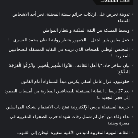
أحدث المقالات
تدوينة تحرض على ارتكاب جرائم بسبتة المحتلة، تجر أحد الاشخاص
للقضاء
وسيط المملكة بين الثقة الملكية وانتظار المواطن
حفل بفاس يثير الجدل .. الجمهور ينتظر رواية الفنان محمد العسري ..!
المجلس الوطني للصحافة الذي نريده في النقابة المستقلة للصحافيين
المغاربة ..!
بيان ساخر حاد: “يا أهل الثقافة .. هَاتُوا الشَّعِيرَ لِلْحَمِيرِ، وَاتْرُكُوا الْفَرْجَةَ
لِلضِّبَاعِ”
حقوقيون: قرار عامل أسفي يكرس مبدأ المساواة أمام القانون
بعد 27 ربيعا .. النقابة المستقلة للصحافيين المغاربة من أمسيات الصمود
إلى فجر التجديد ..!
جريدة المستقلة بريس الإلكترونية تفتح باب الانضمام لشبكة المراسلين
نداء وفاء من أجل لم شمل رفات شهداء حرب الصحراء المغربية في
مقبرة وطنية
النقابة المهنية المغربية لمبدعي الأغنية سفيرة الوطن إلى القلوب