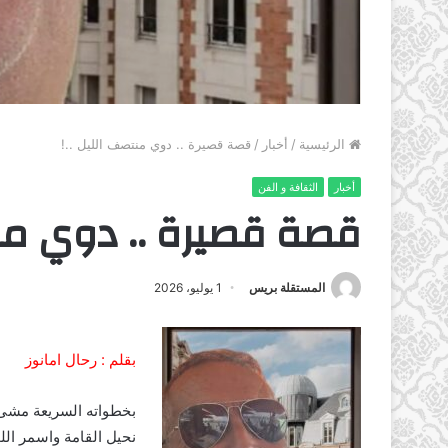
الرئيسية
/
أخبار
/
قصة قصيرة .. دوي منتصف الليل ..!
أخبار
الثقافة و الفن
قصة قصيرة .. دوي منت
المستقلة بريس
1 يوليو، 2026
بقلم : رحال امانوز
بخطواته السريعة مشى،
نحيل القامة واسمر الل