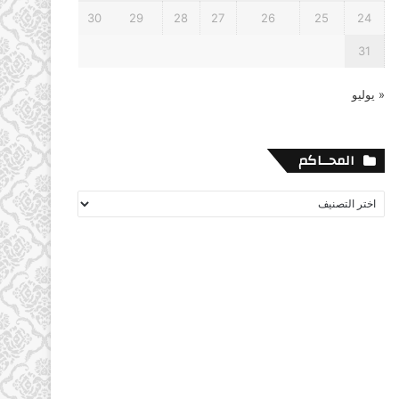
30
29
28
27
26
25
24
31
« يوليو
المحــاكم
المحــاكم