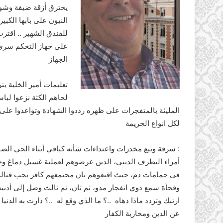
يخترق أزقة ضيقة وشوارع
النيون على بابها الكب
للفندق الشهير .. اقت
على جهاز التحكم سرى
الجهاز
تعليمات أمير الخلية ي
لحاهم الكثة نزعوا لبا
المليئة بالمتفجرات على ظهره رددوا الشهادة وتواعدوا على 
لكل انواع الجريمة
: سرقة وبيع مخدرات واعتداءات شأنه كباقي أبناء الحي ال
أمراء التطرف الديني، الذين عرضوهم لعملية غسيل دماغ و
في حمامات دم، حيث اقنعوهم بان مجتمعهم كافر يجب قتاله
وفجأة سمع دوي انفجار مدو، ثم ثان، ثم ثالث وصل إلى أذني
ارتبك وتردد ماذا دهاه ..؟ ما الذي وقع له ..؟ دارت به الد
عن الدين ومحاربة الكفار