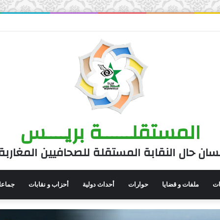
المستقلــــــة بريــــس
سان حال النقابة المستقلة للصحافيين المغاربة
نات
ملفات و قضايا
حوارات
أحداث دولية
أحزاب و نقابات
جماعا