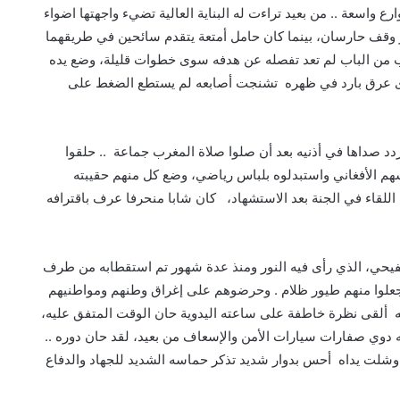
 واسعة .. من بعيد تراءت له البناية العالية تضيء واجهتها اضواء
ير وقف حارسان، بينما كان حامل أمتعة يتقدم سائحين في طريقهما
رب من الباب لم تعد تفصله عن هدفه سوى خطوات قليلة، وضع يده
 عرق بارد في ظهره تشنجت أصابعه لم يستطع الضغط على
تردد صداها في أذنيه بعد أن صلوا صلاة المغرب جماعة .. حلقوا
سهم الأفغاني واستبدلوه بلباس رياضي، وضع كل منهم حقيبته
اللقاء في الجنة بعد الاستشهاد، كان شابا منحرفا عرف باقترافه
صفيحي، الذي رأى فيه النور ومنذ عدة شهور تم استقطابه من طرف
جعلوا منهم طيور ظلام . وحرضوهم على إغراق وطنهم ومواطنيهم
 ألقى نظرة خاطفة على ساعته اليدوية حان الوقت المتفق عليه،
ه دوي صفارات سيارات الأمن والإسعاف من بعيد، لقد حان دوره ..
نيا وشلت يداه أحس بدوار شديد تذكر حماسه الشديد للجهاد والدفاع