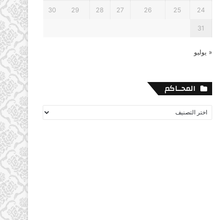
30
29
28
27
26
25
24
31
« يوليو
المحــاكم
المحــاكم