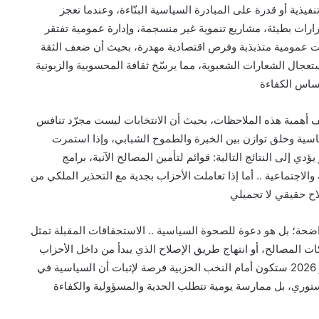
تنفيذية أو قدرة على المبادرة السياسية البنّاءة، وعندما تعجز
ارات بطيئة، مشاريع تنموية غير منسجمة، وإدارة عمومية تفتقر
ات عمومية متذبذبة وفرص اقتصادية مهدرة، بحيث أن ضعف الثقة
تعجال الشعارات الشعبوية، مما يرسّخ ثقافة المحسوبية والزبونية
أساس الكفاءة
 اقتراب استحقاقات انتخابية (2026)، تتضاعف أهمية هذه الملاحظات، بحيث أن الانتخابات ليست مجرّد تنافس
ياسية وخلق توازن بين الخبرة والطموح الشبابي، وإذا استمرت
ي إلى النتائج التالية: قوائم لتأمين المصالح الآنية، برامج
اجتماعية .. أما إذا تعاملت الأحزاب بجدية مع التحذير الملكي من
س مجرد تكرار لقيمة واضحة؛ بل هو دعوة للصحوة السياسية .. الاستحقاقات المقبلة تمثل
 المصالح، أو انتهاج طريق الإصلاح الذي يبدأ من داخل الأحزاب
نفسها .. الوقت ليس في صالح التأجيل .. استحقاقات شتنبر 2026 ستكون أمام النخب الحزبية فرصة لإثبات أن السياسية في
توري، بل ممارسة يومية تتطلب الجدية والمسؤولية والكفاءة