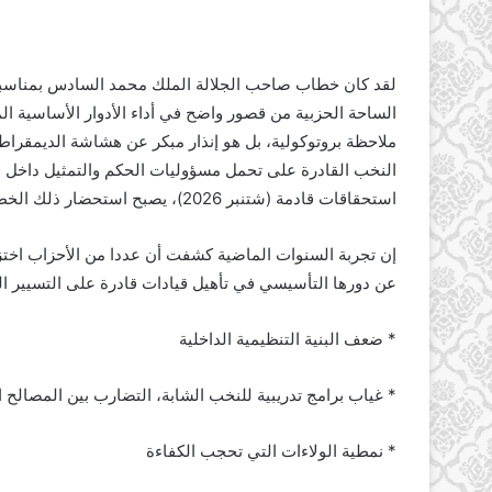
الساحة الحزبية من قصور واضح في أداء الأدوار الأساسية الم
ملاحظة بروتوكولية، بل هو إنذار مبكر عن هشاشة الديمقراطي
النخب القادرة على تحمل مسؤوليات الحكم والتمثيل داخل
استحقاقات قادمة (شتنبر 2026)، يصبح استحضار ذلك الخطاب والعمل بمقتضاه أمرا لا يطاق تأجيله
إن تجربة السنوات الماضية كشفت أن عددا من الأحزاب اختزل
عن دورها التأسيسي في تأهيل قيادات قادرة على التسيير الس
* ضعف البنية التنظيمية الداخلية
* غياب برامج تدريبية للنخب الشابة، التضارب بين المصالح ا
* نمطية الولاءات التي تحجب الكفاءة