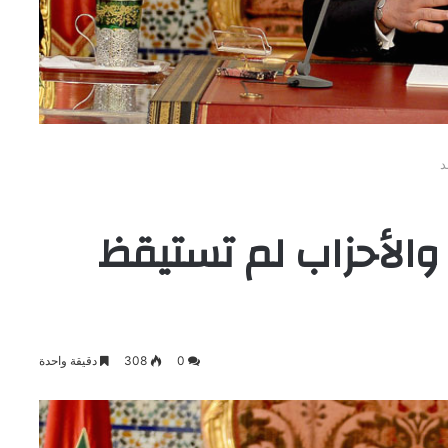
ك حذّر في 2017 .. والأحزاب لم تستيقظ
0
308
دقيقة واحدة