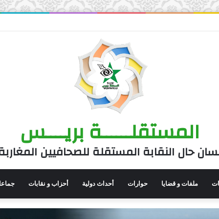
المستقلــــــة بريــــس
سان حال النقابة المستقلة للصحافيين المغاربة
نات
ملفات و قضايا
حوارات
أحداث دولية
أحزاب و نقابات
جماعا