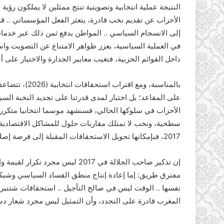
النتيجة عملية انتخابية وتصويتية تنتج ممثلين لا يملكون رؤية 
الأحزاب عن تقديم نخب قادرة، يتعثر الفعل المؤسساتي .. قر
إلى الانسجام السياسي .. المواطن يدفع ثمن ذلك عبر خدم
في العملية السياسية، يعزز ظواهر الامتناع عن التصويت واس
داخل القوائم الحزبية، فتغيب معايير الجدارة والاختيار على 
بالمناسبة، ومع
على المقاعد؛ بل اختبار لمدى قدرتنا على تجديد النخبة الس
الأحزاب في سلوكها الحالي، فسنشهد موسما انتخابيا متكرر يؤد
سطحية، ونخب لا تمتلك مقاربات حلول للمشاكل الاقتصادية وال
2017، فبإمكانها تحويل الاستحقاقات المقبلة إلى فرصة إصلاح حقيقي لا تجميلي
إن تذكير صاحب الجلالة في 2017 لي
مفترق طريق: إما إعادة إنتاج منطق الفساد السياسي وشبكات
المغرب قادرة على التجدد، وأن التمثيل ليس مجرد شعار دس