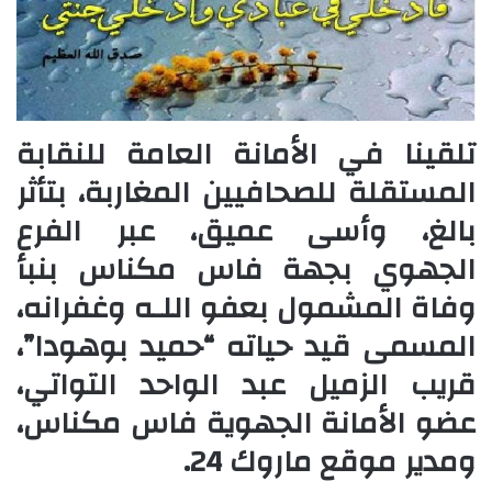
تلقينا في الأمانة العامة للنقابة
المستقلة للصحافيين المغاربة، بتأثر
بالغ، وأسى عميق، عبر الفرع
الجهوي بجهة فاس مكناس بنبأ
وفاة المشمول بعفو اللـه وغفرانه،
المسمى قيد حياته “حميد بوهودا”،
قريب الزميل عبد الواحد التواتي،
عضو الأمانة الجهوية فاس مكناس،
ومدير موقع ماروك 24.