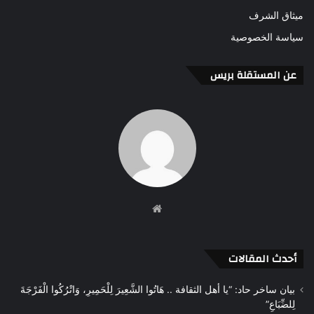
ميثاق الشرف
سياسة الخصوصية
عن المستقلة بريس
موقع
الويب
أحدث المقالات
بيان ساخر حاد: “يا أهل الثقافة .. هَاتُوا الشَّعِيرَ لِلْحَمِيرِ، وَاتْرُكُوا الْفَرْجَةَ
لِلضِّبَاعِ”