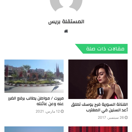
المستقلة بريس
موقع
الويب
مقالات ذات صلة
مريرت / مواطن يطالب برفع الضرر
عنه وعن عائلته
الفنانة السورية فرح يوسف تطلق
أعد السنين في المغترب
12 مارس، 2021
26 سبتمبر، 2017