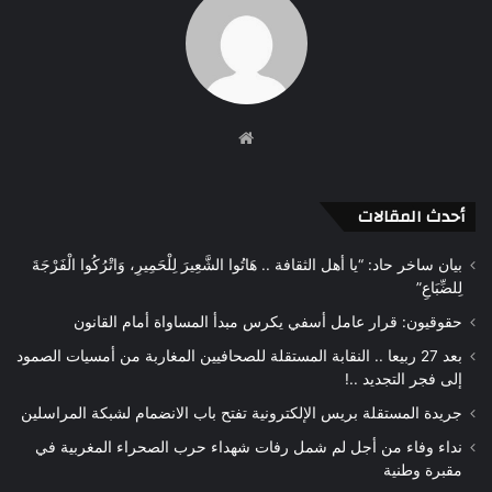
موقع
الويب
أحدث المقالات
بيان ساخر حاد: “يا أهل الثقافة .. هَاتُوا الشَّعِيرَ لِلْحَمِيرِ، وَاتْرُكُوا الْفَرْجَةَ
لِلضِّبَاعِ”
حقوقيون: قرار عامل أسفي يكرس مبدأ المساواة أمام القانون
بعد 27 ربيعا .. النقابة المستقلة للصحافيين المغاربة من أمسيات الصمود
إلى فجر التجديد ..!
جريدة المستقلة بريس الإلكترونية تفتح باب الانضمام لشبكة المراسلين
نداء وفاء من أجل لم شمل رفات شهداء حرب الصحراء المغربية في
مقبرة وطنية