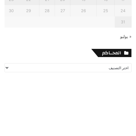
30
29
28
27
26
25
24
31
« يوليو
المحــاكم
المحــاكم