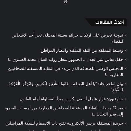
موقع
الويب
أحدث المقالات
تدوينة تحرض على ارتكاب جرائم بسبتة المحتلة، تجر أحد الاشخاص
للقضاء
وسيط المملكة بين الثقة الملكية وانتظار المواطن
حفل بفاس يثير الجدل .. الجمهور ينتظر رواية الفنان محمد العسري ..!
المجلس الوطني للصحافة الذي نريده في النقابة المستقلة للصحافيين
المغاربة ..!
بيان ساخر حاد: “يا أهل الثقافة .. هَاتُوا الشَّعِيرَ لِلْحَمِيرِ، وَاتْرُكُوا الْفَرْجَةَ
لِلضِّبَاعِ”
حقوقيون: قرار عامل أسفي يكرس مبدأ المساواة أمام القانون
بعد 27 ربيعا .. النقابة المستقلة للصحافيين المغاربة من أمسيات الصمود
إلى فجر التجديد ..!
جريدة المستقلة بريس الإلكترونية تفتح باب الانضمام لشبكة المراسلين