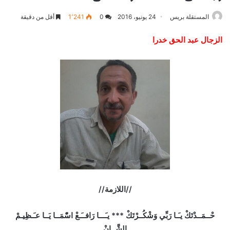
المستقلة بريس
24 يونيو، 2016
0
1٬241
أقل من دقيقة
الزجال عبد الحق خدرا
//اللازمة//
حْــمَــدْتَكْ يـَـا رَبِّي وَشْكُــرْتَكْ *** يـَـــا رَافــَـعْ اسّْمَــا يَــا عـَـظِيـمْ
الشَّــانْ