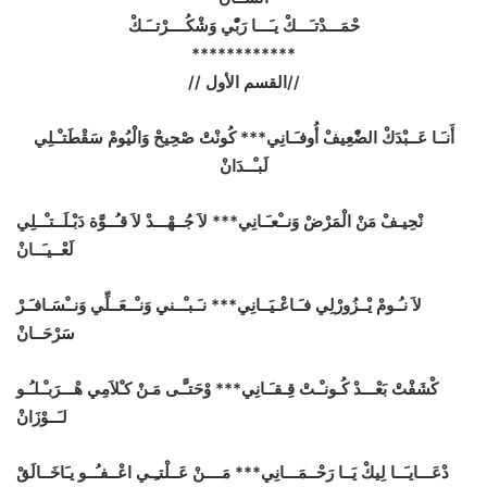
حْمَـــدْتـَـــكْ يـَـــا رَبّْي وَشْكُــــرْتــَـكْ
************
//القسم الأول //
أَنـَـا عَــبْدَكْ الضّْعِيفْ أُوفـَـانِي*** كُونْتْ صْحِيحْ وَالْيُومْ سَقْطَتـْـلِي
لَبـْــدَانْ
نْحِيـفْ مَنْ الْمَرْضْ وَنــْعـَـانِي*** لاَ جُــهْـــدْ لاَ قـُــوَّة دَبْـلَــتـْــلِي
لَعْــيـَــانْ
لاَ نـُـومْ يْــزُورْلِي فـَـاعْـيَــانِي*** نـَـبـْــني وَنـْــعَــلِّي وَنــْسَـافـَـرْ
سَرْحَــانْ
كْشَفْتْ بَعْـــدْ كُـونـْـتْ قِـقـَـانِي*** وْحَتـَّـى مَـنْ كـْلاَمِي هْـــرَبـْـلـُـو
لـَــوْزَانْ
دْعَـــايـَــا لِيكْ يَــا رَحْــمَـــانِي*** مَــــنْ عَــلْتـِـي اعْــفـُــو يـَاخَــالَقْ