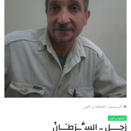
الرئيسية
/
الثقافة و الفن
الثقافة و الفن
زجــــل .. السَّــرَطـَــانْ