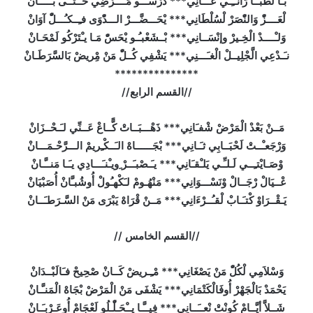
بَـا لطَّبـَّـا رَانــِـي عَـــانِي*** دَرْسُـــو مَــــرْضِي حَــتـَّـى بـَــــانْ
لْعَــــزّْ وَالنّْصَرْ لْسُلْطَانِي*** يْحَـــضَّـــرْ الـــدّْوَى فـِــكـُـــلّْ آوَانْ
وَلـْــــدْ الْخِـيرْ وإنْسَــانِي*** بْــشَعْبـُـو يْحَسّْ مَـا يـْتَرْكُو لَمْحَـانْ
نـَـدْعِي الَّجْلِيــلْ الْغـَـــنِي*** يَشْفِي كُــلّْ مَنْ مِْريضْ بَالسَّرَطَـانْ
***************
//القسم الرابع//
مَــنْ بَعْدْ الْمَرْضْ شْفـَانِي*** ذَهْـــبَــاتْ كًّــاعْ عَــنِّي لـَـحْــزَانْ
وَرْجَعـْــتْ لَحْبَــابِي ثـَـانِي*** بْجَــــــاهْ الـَــكْـِريمْ الـــرَّحْـمَـــانْ
وْصَـايْتـِــي لَـلـِّـي يَلـْقـَانِي*** يـَـصْبـَــرْ ِويـْنـَـــادِي يـَـا مَنــَّـانْ
عْــيَالْ رْجَــالْ وْنَسْـــوَانِي*** مَنْهُـومْ لـَكْهـُولْ أُوشُبـَّانْ أُصَبْيَانْ
يَـقْــرَاوْ كْتـَـابْ لْقـُــرْءَانِي*** مَــنْ قْرَاهْ يَبْرَى مَنْ السَّـرَطـَــانْ
//القسم الخامس //
وَسْلاَمِي لْكُلّْ مَنْ يَصْغَانِي*** مْـِـريضْ كَــانْ صْحِيحْ فـَالَبْــدَانْ
يَحْمَدْ بَالْجَهْرْ أُوفَالْكَتْمَانِي*** يَشْفَى مَنْ الْمَرْضْ بْجَاهْ الْمَنـَّـانْ
شَــلاَّ أيَّــامْ كُونْتْ نْعــَــانِي*** فِيــَّـا يــْحَـلّْـلُو لَعْجَامْ أُوعَـرْبـَـانْ