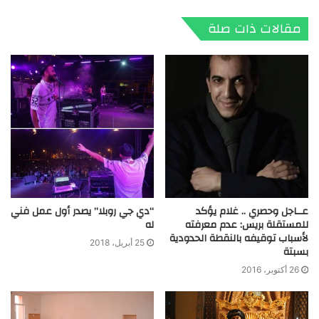
الويب
مقالات ذات صلة
عــاجل وحصري .. غلام يؤكد
“دي جي روبلا” يصدر أول عمل فني
للمستقلة بريس: عدم معرفته
له
لأسباب توقيفه بالنقطة الحدودية
25 أبريل، 2018
بسبتة
26 أكتوبر، 2016