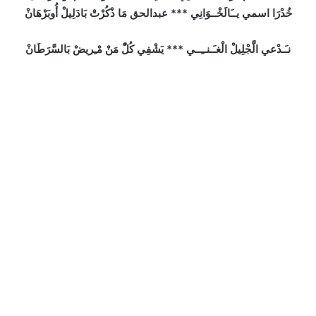
خُدْرَا اسمي يــَالَخْــوَانِي *** عبدالحق مَا ذْكُرْتْ بَادَلِيلْ أُوبَرْهَانْ
نـَـدْعي الَّجْلِيلْ الْغـَـنــِــي *** يَشْفِي كُلّْ مَنْ مْـِريضْ بَالسَّرَطَانْ