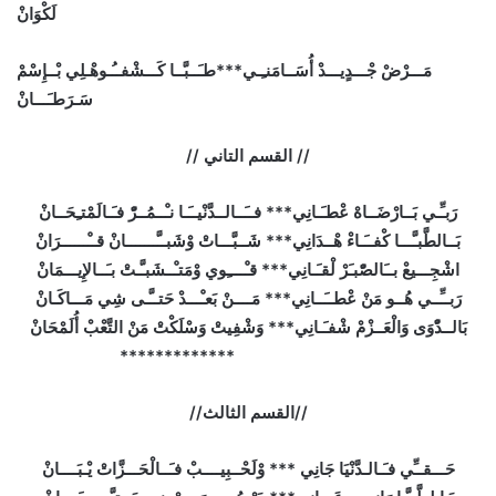
لَكْوَانْ
مَـــرْضْ جْـــدٍيـــدْ أُسَــامَنـِـي***طـَــبَّــا كَـــشْفــُـوهْـلِي بْــإِسْمْ
سَـرَطـَـــانْ
// القسم التاني //
رَبـِّـي بَــارْضَــاهْ عْطـَـانِي*** فــَــالــدَّنْيــَـا نـْــمُــرّْ فـَـالَمْتـِحَــانْ
بَــالطَّبـَّـــا كْفــَـاءْ هْــدَانِي*** شَــبَّـــاتْ وْشَبــَّـــــــانْ قــْــــــرَانْ
اشْجِـــيعْ بــَالصّْبـَرْ لْقـَـانِي*** قـْــــِوي وْمَتـْــشَبـَّـتْ بـَــالإِيـــمَانْ
رَبــِّــي هُــو مَنْ عْطــَــانِي*** مَــــنْ بَعـْـــدْ حَتــَّـى شِي مَـــاكَـانْ
بَالــدّْوَى وَالْعَــزْمْ شْفـَـانِي*** وَشْفِيتْ وَسْلَكْتْ مَنْ التَّعْبْ أُلَمْحَانْ
*************
//القسم الثالث//
حَـــقــِّي فـَـالـدَّنْيَا جَانِي *** وْلَحْــبِيــــبْ فـَــالْحَـــزَّاتْ يْـبَــــانْ