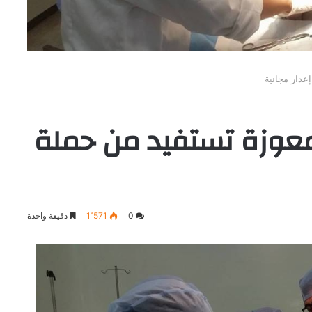
إعذار مجانية
 المعوزة تستفيد من حملة
0
1٬571
دقيقة واحدة