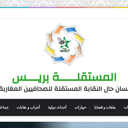
المستقلــــــة بريــــس
سان حال النقابة المستقلة للصحافيين المغاربة
نات
ملفات و قضايا
حوارات
أحداث دولية
أحزاب و نقابات
جماعا