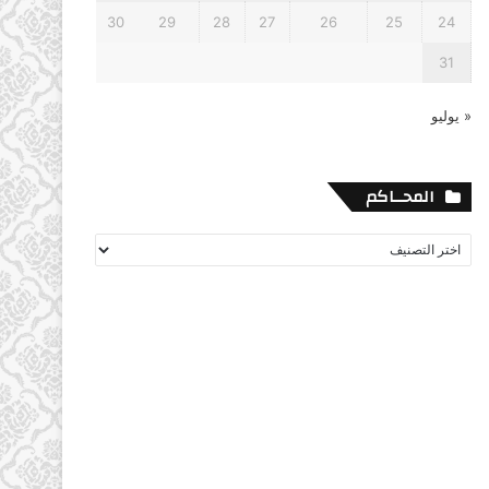
30
29
28
27
26
25
24
31
« يوليو
المحــاكم
المحــاكم