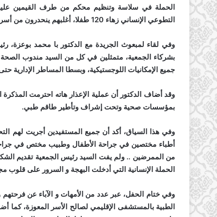
الحملة في سلاسة وتنظيم محكم من طرف القيمين عليها،
التطوعي الإنساني زهاء 120 طفلا، أغلبهم ينحدرون من أسر فقيرة تعاني الهشاشة
وفي لقاء لمبعوث الجريدة مع الدكتور با محمد بوعزة، رئي
بشركاء الجمعية، متمثلين في كل من السيد مندوب الصحة بخ
جميع الإمكانيات اللوجستيكية، وبسطا المساطر الإدارية حتى
وقد أضاف الدكتور أن عملية الإعذار هاته احترمت المذكرة ا
بمؤسسات صحية وتحت إشراف وتأطير طاقم طبي.
وفي هذا السياق، أكد أن جميع المستفيدين أجريت لهم التحا
أطباء مختصين في جراحة الأطفال وطبيب مختص في جراحة ا
من الممرضين .. ولم يفت السيد رئيس الجمعية تقديم الشكر
الحملة الإنسانية التي أدخلت البهجة و السرور على قلوب م
وفي ختام الحفل، عبر عدد من الأمهات و الآباء عن فرحتهم و ب
الطبية بالمستشفى الإقليمي لصالح الأسر المعوزة، كما أض