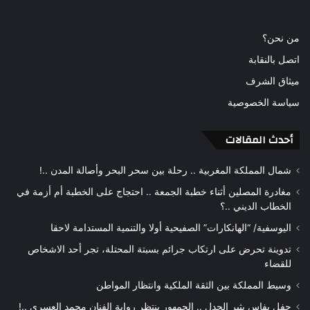
من نحن؟
اتصل بالنقابة
ميثاق الشرف
سياسة الخصوصية
أحدث المقالات
شمال المملكة المغربية .. رحلة بين سحر البحر وأصالة المدن ..!
مغادرة المصلين أثناء خطبة الجمعة .. احتجاج على الخطبة أم أزمة في
الخطاب الديني ..؟
اليوسفية/ “الهانكارات” الصفيحية أولا والتنمية المستدامة لاحقا
تدوينة تحرض على ارتكاب جرائم بسبتة المحتلة، تجر أحد الاشخاص
للقضاء
وسيط المملكة بين الثقة الملكية وانتظار المواطن
حفل بفاس يثير الجدل .. الجمهور ينتظر رواية الفنان محمد العسري ..!