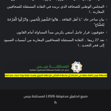
المجلس الوطني للصحافة الذي نريده في النقابة المستقلة للصحافيين
المغاربة ..!
بيان ساخر حاد: “يا أهل الثقافة .. هَاتُوا الشَّعِيرَ لِلْحَمِيرِ، وَاتْرُكُوا الْفَرْجَةَ
لِلضِّبَاعِ”
حقوقيون: قرار عامل أسفي يكرس مبدأ المساواة أمام القانون
بعد 27 ربيعا .. النقابة المستقلة للصحافيين المغاربة من أمسيات الصمود
إلى فجر التجديد ..!
جميع الحقوق محفوظة 2026 | المستقلة بريس
RSS