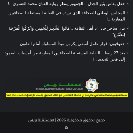
حفل بفاس يثير الجدل .. الجمهور ينتظر رواية الفنان محمد العسري ..!
المجلس الوطني للصحافة الذي نريده في النقابة المستقلة للصحافيين
المغاربة ..!
بيان ساخر حاد: “يا أهل الثقافة .. هَاتُوا الشَّعِيرَ لِلْحَمِيرِ، وَاتْرُكُوا الْفَرْجَةَ
لِلضِّبَاعِ”
حقوقيون: قرار عامل أسفي يكرس مبدأ المساواة أمام القانون
بعد 27 ربيعا .. النقابة المستقلة للصحافيين المغاربة من أمسيات الصمود
إلى فجر التجديد ..!
جميع الحقوق محفوظة 2026 | المستقلة بريس
RSS