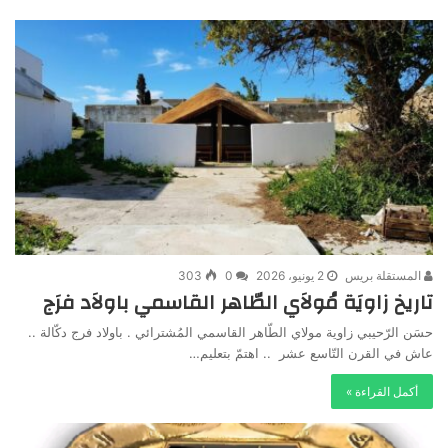
المستقلة بريس
2 يونيو، 2026
0
303
تاريخ زاويَة مُولاَي الطّاهر القاسمي باولاَد فرَج
حسَن الرّحيبي زاوية مولاي الطّاهر القاسمي المُشترائي . باولاد فرج دكّالة ..
عاش في القرن التّاسع عشر .. اهتمّ بتعليم…
أكمل القراءة »