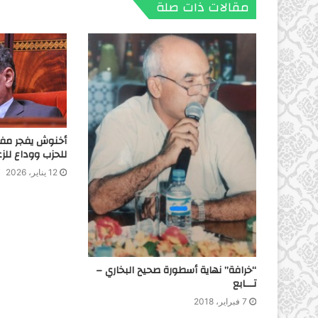
مقالات ذات صلة
أخنوش يفجر مفاج
للحزب ووداع للزعا
12 يناير، 2026
“خرافة” نهاية أسطورة صحيح البخاري –
تـــابع
7 فبراير، 2018