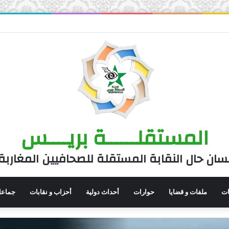
المستقلــــــة بريــــس
سان حال النقابة المستقلة للصحافيين المغاربة
نات
ملفات و قضايا
حوارات
أحداث دولية
أحزاب و نقابات
جماعا