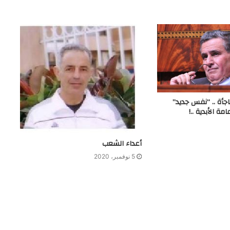
أة .. “نفس جديد”
مة الأبدية ..!
أعداء الشعب
5 نوفمبر، 2020