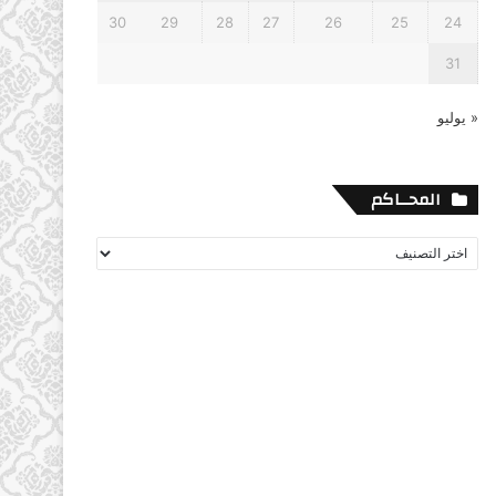
30
29
28
27
26
25
24
31
« يوليو
المحــاكم
المحــاكم