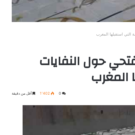
 التي استقبلها المغرب
تحي حول النفايات
 المغرب
0
1٬402
أقل من دقيقة