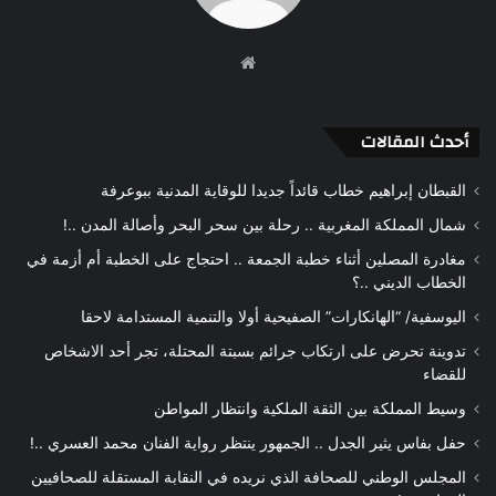
موقع
الويب
أحدث المقالات
القبطان إبراهيم خطاب قائداً جديدا للوقاية المدنية ببوعرفة
شمال المملكة المغربية .. رحلة بين سحر البحر وأصالة المدن ..!
مغادرة المصلين أثناء خطبة الجمعة .. احتجاج على الخطبة أم أزمة في
الخطاب الديني ..؟
اليوسفية/ “الهانكارات” الصفيحية أولا والتنمية المستدامة لاحقا
تدوينة تحرض على ارتكاب جرائم بسبتة المحتلة، تجر أحد الاشخاص
للقضاء
وسيط المملكة بين الثقة الملكية وانتظار المواطن
حفل بفاس يثير الجدل .. الجمهور ينتظر رواية الفنان محمد العسري ..!
المجلس الوطني للصحافة الذي نريده في النقابة المستقلة للصحافيين