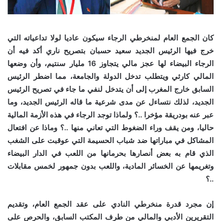
كان الجمع العام لمنخرطي الرجاء سيكون عاديا لولا تداعياته التي
خرج فيها الرئيس الجديد سعيد حسبان بتصريح ناري أكد فيه أن
الرجاء البيضاء لها عجز مالي يتجاوز 16 مليار سنتيم، وأن وضعها
المالي كارثي ويتطلب تدخل الدولة والجامعة، مما اضطر الرئيس
السابق خارج المغرب إلى أن يتدخل لنفي ما جاء في تصريح الرئيس
الجديد، لذلك نتساءل عن مدى شرعية ما قاله الرئيس الجديد، وما
عبر عنه بودريقة مؤخرا ..؟ ولماذا توجد الرجاء في هذه الأزمة المالية
حاليا، ومن يقف وراء الضغوط التي تعاني منها ..؟ وماذا عن افتعال
المشاكل في مباراتها ضد شباب الحسيمة التي عوقبت على الشغب
الذي قام به بعض أنصارها بحرمانها من اللعب في الدار البيضاء
وتغريمها عن الخسائر المادية، واللعب بدون جمهور لخمس مقابلات
..؟
إن مجرد قدرة منخرطي النادي على عقد الجمع العام، وتقديم
التقريرين الأدبي والمالي من طرف المكتب السابق، والحرص على