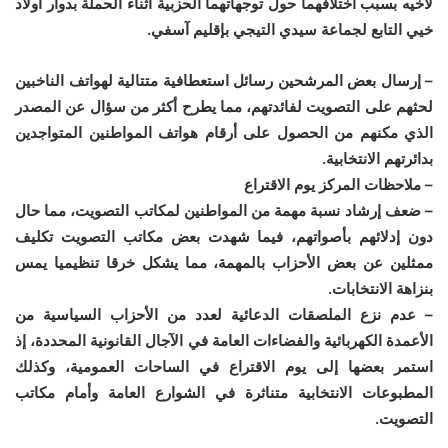
لأخيه بسبب اختلافهما حول توجهاتهما الحزبية أثناء الحملة بدوار أولاد
خيي التابع لجماعة سيدي التيجي بإقليم آسفي.
– إرسال بعض المرشحين رسائل استعطافية متتالية لهواتف الناخبين
لحثهم على التصويت لفائدتهم، مما يطرح أكثر من سؤال عن المصدر
الذي مكنهم من الحصول على أرقام هواتف المواطنين المتواجدين
بدائرتهم الانتخابية.
– ملاحظات المركز يوم الاقتراع
– ضعف إرشاد نسبة مهمة من المواطنين لمكاتب التصويت، مما حال
دون إدلائهم بأصواتهم، فيما شهدت بعض مكاتب التصويت تكليف
ممثلين عن بعض الأحزاب بالمهمة، مما يشكل خرقا تنظيميا يمس
بنزاهة الانتخابات.
– عدم نزع الملصقات الدعائية لعدد من الأحزاب السياسية من
الأعمدة الكهربائية والفضاءات العامة في الآجال القانونية المحددة، إذ
استمر بعضها إلى يوم الاقتراع في الساحات العمومية، وكذلك
المطبوعات الانتخابية متناثرة في الشوارع العامة وأمام مكاتب
التصويت.