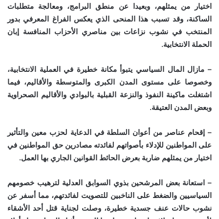
اختيار من يمثلهم، وبعيدا عن منطق البرامج، ومعالجة متطلبات
الساكنة، وقد تسبب هذا المنحى الذي يعكس الفراغ المعرفي بدور
المنتخب في نشوب نزاعات بين مناصري الأحزاب المنافسة إبان
الحملة الانتخابية.
– مازال المال السياسي يتبوأ مكانة خطيرة في العملية الانتخابية،
وخصوصا على مستوى المدن الكبرى والمتوسطة والأقاليم، فيما
اشتغلت ماكينة النفوذ والنزعة القبلية بالبوادي والأقاليم الصحراوية
وبعض المدن العتيقة.
– إقحام عناصر من أعوان السلطة في الدعاية لحزب معين والتأثير
على المواطنين للإدلاء بأصواتهم لفائدته مصادرين حق المواطنين في
اختيار من يمثلهم ضاربة بعرض الحائط القوانين الجاري بها العمل.
– استعانة بعض المرشحين بذوي السوابق العدلية لترهيب خصومهم
السياسيين والضغط على الناخبين للتصويت لفائدتهم، مما أسفر عن
نشوب حالات عنف جسدية خطيرة، وصلت لجناية قتل أحد الأشقاء