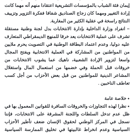
إيمان فئة الشباب بالمؤسسات التشريعية اعتقادا منهم أنه مهما كانت
إرادة التغيير ومهما كان زجاج الصناديق شفافا ففكرة التزوير وتزييف
النتائج راسخة في عقلية الكثير من المغاربة.
– انفراد وزارة الداخلية بإدارة الانتخابات بدل لجنة وطنية مستقلة
تشرف على عملية الانتخابات يعد خرقا للمنهج الديمقراطي المتعارف
عليه دوليا، وعدم اعتماد البطاقة الوطنية في التصويت يحرم ملايين
من المواطنين من المشاركة في العملية الانتخابية ويفتح المجال
واسعا لتزوير الإرادة الشعبية، ناهيك عما يشوب الانتخابات من
خروقات قبل الحملة وفي خضمها من استعمال المال واستغلال
المشاعر الدينية للمواطنين من قبل بعض الأحزاب من أجل كسب
تعاطف الناخبين .
• خلاصة عامة
• نظرا لهذه التجاوزات والخروقات السافرة للقوانين المعمول بها في
ظل عدم تدخل السلطات واللجنة المشرفة على الانتخابات، فإننا
نسجل في المركز الوطني لحقوق الإنسان ضعف تأطير الأحزاب
السياسية وعدم انخراط غالبيتها في تخليق الممارسة السياسية