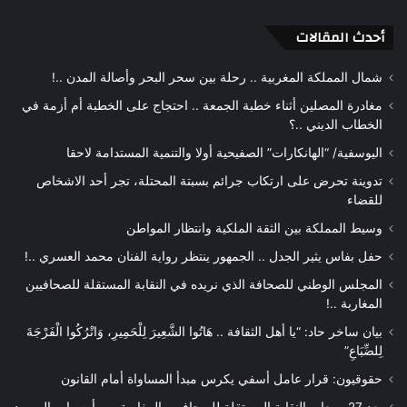
أحدث المقالات
شمال المملكة المغربية .. رحلة بين سحر البحر وأصالة المدن ..!
مغادرة المصلين أثناء خطبة الجمعة .. احتجاج على الخطبة أم أزمة في
الخطاب الديني ..؟
اليوسفية/ “الهانكارات” الصفيحية أولا والتنمية المستدامة لاحقا
تدوينة تحرض على ارتكاب جرائم بسبتة المحتلة، تجر أحد الاشخاص
للقضاء
وسيط المملكة بين الثقة الملكية وانتظار المواطن
حفل بفاس يثير الجدل .. الجمهور ينتظر رواية الفنان محمد العسري ..!
المجلس الوطني للصحافة الذي نريده في النقابة المستقلة للصحافيين
المغاربة ..!
بيان ساخر حاد: “يا أهل الثقافة .. هَاتُوا الشَّعِيرَ لِلْحَمِيرِ، وَاتْرُكُوا الْفَرْجَةَ
لِلضِّبَاعِ”
حقوقيون: قرار عامل أسفي يكرس مبدأ المساواة أمام القانون
بعد 27 ربيعا .. النقابة المستقلة للصحافيين المغاربة من أمسيات الصمود