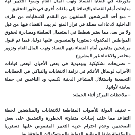
متورطة في قضايا الفساد ونهب المال العام وسوء التدبير لها،
متابعات أمام القضاء بالإضافة إلى ملفات أخرى في طور التحقيق.
– منع أحد المرشحين السلفيين من التقدم للانتخابات من طرف
الداخلية لادعاءات معللة في قرار المنع لم يبت القضاء فيها من قبل
ولا من بعد، مما يعتبر شططا في استعمال السلطة ومصادرة لحقوق
المواطنين المكفولة دستوريا والمنصوص عليها دوليا، فيما تم قبول
مرشحين متابعين أمام القضاء بتهم الفساد ونهب المال العام وتزوير
محاضر والاغتناء غير المشروع.
– تصريحات تشكيكية وتهديدية في بعض الأحيان لبعض قيادات
الأحزاب لوسائل الأعلام في نزاهة الانتخابات والتباكي في الخطابات
التجمعية واستغلال المشاعر الدينية لكسب ود الناخبين في حملة
سابقة لأوانها.
– ملاحظات المركز أثناء الحملة:
– تعنيف الدولة للأصوات المقاطعة للانتخابات والمناهضين لخطة
التقاعد مما خلف إصابات متفاوتة الخطورة والتضييق على بعض
الصحفيين وعدم احترام حرية التعبير المنصوص عليها دستوريا
والمكفولة طبقا للمواثيق الدولية والبروتوكولات الملحقة بها.