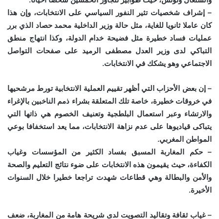
– إشراف شخصيات تثير النفور السياسي على الانتخابات، وإن هذا
كان عاملا ثانويا للغاية، مثل حالة وزير الداخلية محمد حصاد الذي برر
عمليات فساد خطيرة مثل فضيحة خدام الدولة، وكذا انتهاج منطق
التباكي لدى وزير العدل مصطفى الرميد على صفحات التواصل
الاجتماعي وهو يشكك في الانتخابات.
– إن بعض الأحزاب التي أظهر تقييم العملية الانتخابية تورط مرشحيها
في خروقات خطيرة، خاصة تلك المتعلقة بشراء ذمم الناخبين بالإغراء
والارتشاء وعبر استعمال البلطجية وتعنيف الخصوم هي ذاتها التي
يتباكى قياديوها على عدم نزاهة الانتخابات، مما يعد استخفافا بوعي
المواطن المغربي.
– حكم المغاربة المسبق بفساد الكثير من المؤسسات وغياب
الكفاءة، حيث يقيمون هذه الانتخابات على ضوء نتائج التعليم والصحة
والأمن والبطالة وهي قطاعات شهدت تراجعا خطيرا خلال السنوات
الأخيرة.
– غياب ثقافة وتقاليد التصويت لدى شريحة هامة من المغاربة، ضعف