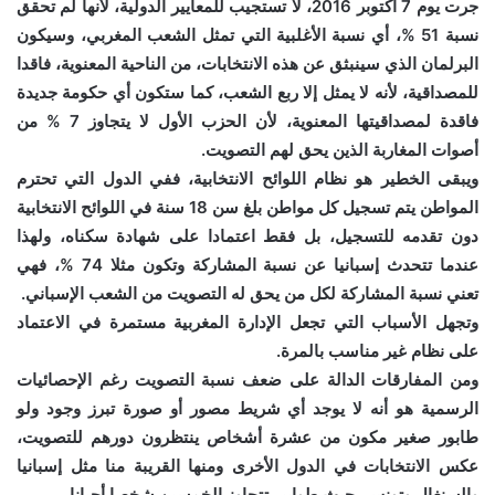
جرت يوم 7 أكتوبر 2016، لا تستجيب للمعايير الدولية، لأنها لم تحقق
نسبة 51 %، أي نسبة الأغلبية التي تمثل الشعب المغربي، وسيكون
البرلمان الذي سينبثق عن هذه الانتخابات، من الناحية المعنوية، فاقدا
للمصداقية، لأنه لا يمثل إلا ربع الشعب، كما ستكون أي حكومة جديدة
فاقدة لمصداقيتها المعنوية، لأن الحزب الأول لا يتجاوز 7 % من
أصوات المغاربة الذين يحق لهم التصويت.
ويبقى الخطير هو نظام اللوائح الانتخابية، ففي الدول التي تحترم
المواطن يتم تسجيل كل مواطن بلغ سن 18 سنة في اللوائح الانتخابية
دون تقدمه للتسجيل، بل فقط اعتمادا على شهادة سكناه، ولهذا
عندما تتحدث إسبانيا عن نسبة المشاركة وتكون مثلا 74 %، فهي
تعني نسبة المشاركة لكل من يحق له التصويت من الشعب الإسباني.
وتجهل الأسباب التي تجعل الإدارة المغربية مستمرة في الاعتماد
على نظام غير مناسب بالمرة.
ومن المفارقات الدالة على ضعف نسبة التصويت رغم الإحصائيات
الرسمية هو أنه لا يوجد أي شريط مصور أو صورة تبرز وجود ولو
طابور صغير مكون من عشرة أشخاص ينتظرون دورهم للتصويت،
عكس الانتخابات في الدول الأخرى ومنها القريبة منا مثل إسبانيا
والسنغال وتونس، حيث طوابير تتجاوز الخمسين شخصا أحيانا.