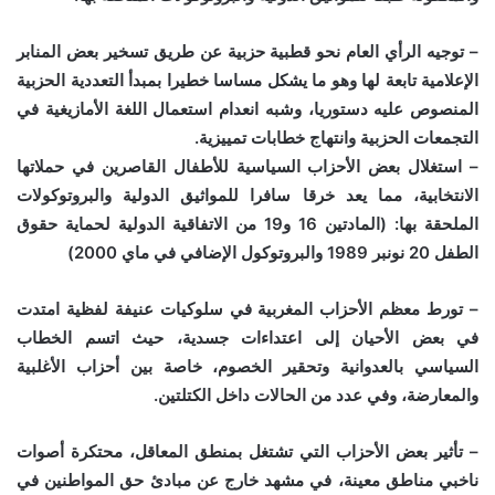
– توجيه الرأي العام نحو قطبية حزبية عن طريق تسخير بعض المنابر
الإعلامية تابعة لها وهو ما يشكل مساسا خطيرا بمبدأ التعددية الحزبية
المنصوص عليه دستوريا، وشبه انعدام استعمال اللغة الأمازيغية في
التجمعات الحزبية وانتهاج خطابات تمييزية.
– استغلال بعض الأحزاب السياسية للأطفال القاصرين في حملاتها
الانتخابية، مما يعد خرقا سافرا للمواثيق الدولية والبروتوكولات
الملحقة بها: (المادتين 16 و19 من الاتفاقية الدولية لحماية حقوق
الطفل 20 نونبر 1989 والبروتوكول الإضافي في ماي 2000)
– تورط معظم الأحزاب المغربية في سلوكيات عنيفة لفظية امتدت
في بعض الأحيان إلى اعتداءات جسدية، حيث اتسم الخطاب
السياسي بالعدوانية وتحقير الخصوم، خاصة بين أحزاب الأغلبية
والمعارضة، وفي عدد من الحالات داخل الكتلتين.
– تأثير بعض الأحزاب التي تشتغل بمنطق المعاقل، محتكرة أصوات
ناخبي مناطق معينة، في مشهد خارج عن مبادئ حق المواطنين في