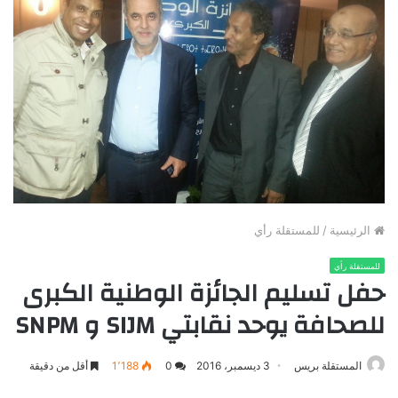
الرئيسية
/
للمستقلة رأي
للمستقلة رأي
حفل تسليم الجائزة الوطنية الكبرى
للصحافة يوحد نقابتي SIJM و SNPM
المستقلة بريس
3 ديسمبر، 2016
0
1٬188
أقل من دقيقة