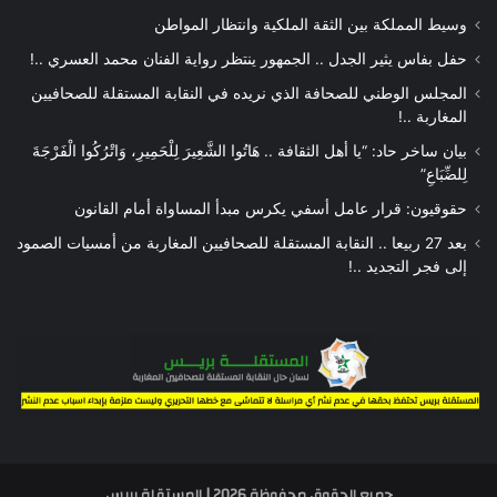
وسيط المملكة بين الثقة الملكية وانتظار المواطن
حفل بفاس يثير الجدل .. الجمهور ينتظر رواية الفنان محمد العسري ..!
المجلس الوطني للصحافة الذي نريده في النقابة المستقلة للصحافيين
المغاربة ..!
بيان ساخر حاد: “يا أهل الثقافة .. هَاتُوا الشَّعِيرَ لِلْحَمِيرِ، وَاتْرُكُوا الْفَرْجَةَ
لِلضِّبَاعِ”
حقوقيون: قرار عامل أسفي يكرس مبدأ المساواة أمام القانون
بعد 27 ربيعا .. النقابة المستقلة للصحافيين المغاربة من أمسيات الصمود
إلى فجر التجديد ..!
جميع الحقوق محفوظة 2026 | المستقلة بريس