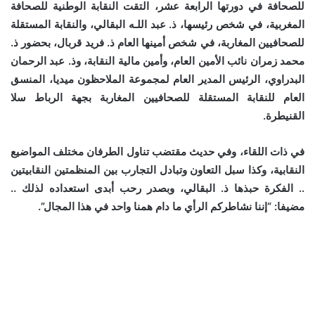
للصحافة في دورتها الرابعة عشر، التقت النقابة الوطنية للصحافة
المغربية، في شخص رئيسها، ذ. عبد اللـه البقالي، والنقابة المستقلة
للصحافيين المغاربة، في شخص أمينها العام ذ. فريد قربال، بحضور ذ.
محمد زمران نائب الأمين العام، وأمين مالية النقابة، وذ. عبد الرحمان
البدراوي، الرئيس المدير العام لمجموعة الملاحظون ميديا، المنسق
العام للنقابة المستقلة للصحافيين المغاربة بجهة الرباط سلا
القنيطرة.
في ذات اللقاء، وفي حديث مقتضب تناول الطرفان مختلف المواضيع
النقابية، وكذا سبل التعاون وتبادل التجارب بين المنظمتين النقابيتين
.. الفكرة حبذها ذ. البقالي، وبصدر رحب أبدى استعداده لذلك ..
مضيفا: “إننا نشاطركم الرأي ما دام همنا واحد في هذا المجال”.