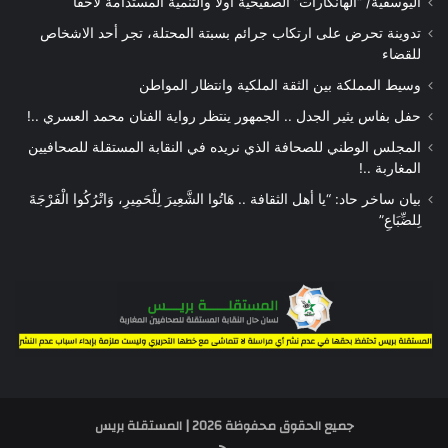
اليوسفية/ “الهانكارات” الصفيحية أولا والتنمية المستدامة لاحقا
تدوينة تحرض على ارتكاب جرائم بسبتة المحتلة، تجر أحد الاشخاص
للقضاء
وسيط المملكة بين الثقة الملكية وانتظار المواطن
حفل بفاس يثير الجدل .. الجمهور ينتظر رواية الفنان محمد العسري ..!
المجلس الوطني للصحافة الذي نريده في النقابة المستقلة للصحافيين
المغاربة ..!
بيان ساخر حاد: “يا أهل الثقافة .. هَاتُوا الشَّعِيرَ لِلْحَمِيرِ، وَاتْرُكُوا الْفَرْجَةَ
لِلضِّبَاعِ”
جميع الحقوق محفوظة 2026 | المستقلة بريس