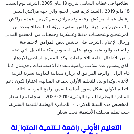
انطلاقها في خطابه السامي بتاريخ 18 ماي 2005، اشرف يوم السبت
18 مايو 2019 ، السيد كريم قسي لحلو، والي جهة مراكش أسفي
وعامل عمالة مراكش، رفقة وفد مرافق يضم كل من عمدة مراكش
ونائب عن رئيس جهة مراكش اسفي، ورؤساء المصالح وعدد من
المرشحين وشخصيات مدنية وعسكرية وجمعيات من المجتمع المدني
ورجال الإعلام ، أشرف على تدشين بعض المرافق الاجتماعية
والثقافية والرياضية، ومنها على الخصوص مكتبة النخيل التي تضم
روض للأطفال وقاعة للاجتماعات، وكذا المنتزه الرياضي الازدهار
الذي يتضمن عدة ملاعب رياضية متعددة الاختصاصات وحديقةن كما
قام الوالي والوفد المرافق له بزيارة ميدانية لتعاونية نسوية لتربية
الأغنام، وكذا وحدة للتعليم الأولي بجماعة المنابهة، اعتبارا لكون دعم
التعليم الأولي يشكل محورا أساسيا ضمن برامج المرحلة الثالثة
للمبادرة الوطنية للتنمية البشرية 2019-2023، انسجاما مع الشعار
المخصص هذه السنة للذكرى 14 للمبادرة الوطنية للتنمية البشرية،
حيث تنظم مختلف الأنشطة، تحت شعار :
التعليم الأولي رافعة للتنمية المتوازنة