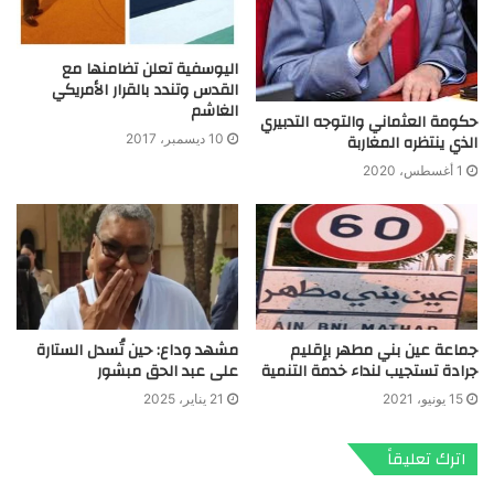
اليوسفية تعلن تضامنها مع
القدس وتندد بالقرار الأمريكي
الغاشم
حكومة العثماني والتوجه التدبيري
الذي ينتظره المغاربة
10 ديسمبر، 2017
1 أغسطس، 2020
جماعة عين بني مطهر بإقليم
مشهد وداع: حين تُسدل الستارة
جرادة تستجيب لنداء خدمة التنمية
على عبد الحق مبشور
15 يونيو، 2021
21 يناير، 2025
اترك تعليقاً