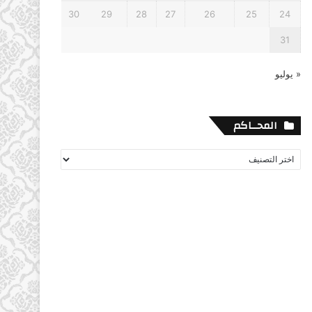
30
29
28
27
26
25
24
31
« يوليو
المحــاكم
المحــاكم