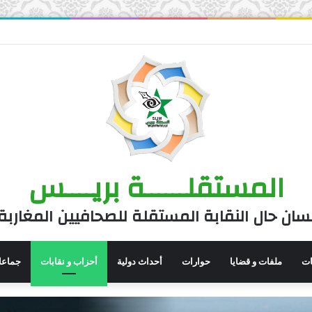
المستقلــــــة بريــــس
سان حال النقابة المستقلة للصحافيين المغاربة
نات
ملفات و قضايا
حوارات
أحداث دولية
أحزاب و نقابات
جماعا