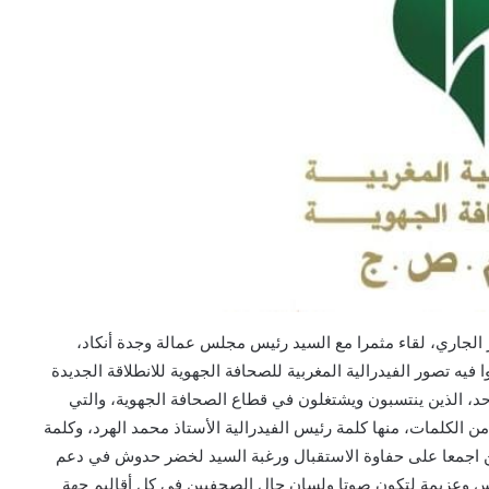
لس عمالة وجدة أنكاد، يومه الخميس 17 فبراير الجاري، لقاء مثمرا مع السيد رئيس مجلس عمالة وجدة أنكاد،
يه تصور الفيدرالية المغربية للصحافة الجهوية للانطلاقة الجديدة
احد، الذين ينتسبون ويشتغلون في قطاع الصحافة الجهوية، والتي
ن الكلمات، منها كلمة رئيس الفيدرالية الأستاذ محمد الهرد، وكلمة
ين اجمعا على حفاوة الاستقبال ورغبة السيد لخضر حدوش في دعم
اس وعزيمة لتكون صوتا ولسان حال الصحفيين في كل أقاليم جهة