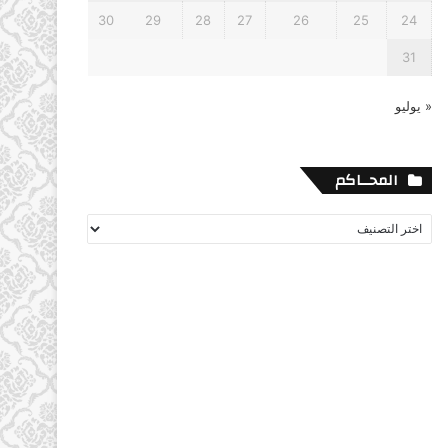
30
29
28
27
26
25
24
31
« يوليو
المحــاكم
المحــاكم