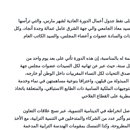
يوم الاثنين 7 مارس الجاري، على نقط جدول أعمال الدورة العادية لشهر مارس، والتي ترأسها
يد معاذ الجامعي والي جهة الشرق عامل عمالة وجدة أنجاد، وكل
ت والسادة عضوات و أعضاء المجلس، والسيد الكاتب العام
له بالمناسبة، إن هذه الدورة تأتي على بعد يوم واحد من
عالمي للمرأة، الذي يصادف 8 مارس من كل سنة، حيث عبر عن تهانيه لكل السيدات عضوات مجلس جهة
صدق التحيات لكل النساء المغربيات داخل الوطن أو خارجه،
المبذولة من قبلهن، واعترافا بنوعية مساهمتهن في نماء وخدمة
لتوجيهات الملكية السامية ذات الطابع الاستباقي، والمتعلقة باتخاذ
لمطرية على القطاع الفلاحي
 انخراطه في الدينامية التنموية، عبر نسج علاقات التعاون
 وأكبر عدد من الشركاء والمتدخلين في التنمية الترابية، مع الأخذ
ا المطروحة، وكذا التمسك بمقومات الهندسة الترابية المدعمة