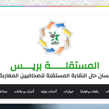
المستقلــــــة بريــــس
سان حال النقابة المستقلة للصحافيين المغاربة
نات
ملفات و قضايا
حوارات
أحداث دولية
أحزاب و نقابات
جماعا