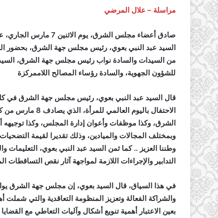
مراسلة – علال المرضي
صادق أعضاء مجلس الشرق، 
السيد عبد النبي بعوي، رئيس مجلس جهة الشرق، بحضور الس
من السيدات والسادة نواب رئيس مجلس جهة الشرق، السيدا
للشؤون الجهوية، والسادة رؤساء المصالح اللاممركزة
قال السيد عبد النبي بعوي، رئيس مجلس جهة الشرق في كلمة 
الاحتفال باليوم ال
الشرق، وكذا موظفات وأعوان إدارة المجلس، وكذا توجيهه أ
وبمختلف المجالات والميادين، وذلك تقديرا لقيمة التضحيات 
وطننا العزيز .. كما ثمن السيد عبد النبي بعوي، التعليمات وا
التدابير والإجراءات اللازمة لمواجهة آثار نقص التساقطات ا
في هذا السياق، قال السيد بعوي، إن مجلس جهة الشرق يواصل
والشراكة الفعالة وتعزيز المنظومة التعاقدية والتي شملت أهم
بعين الاعتبار أهمية تنويع أشكال وآليات التعاطي مع القضاي