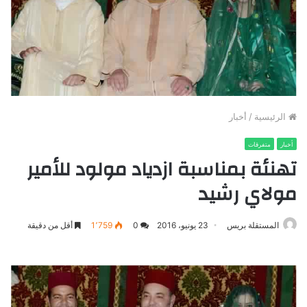
الرئيسية
/
أخبار
أخبار
متفرقات
تهنئة بمناسبة ازدياد مولود للأمير
مولاي رشيد
المستقلة بريس
23 يونيو، 2016
0
1٬759
أقل من دقيقة