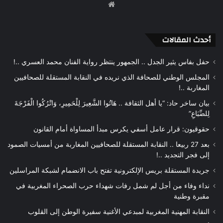
موقع
الويب
أحدث المقالات
حفل بفاس يثير الجدل .. الجمهور ينتظر رواية الفنان محمد العسري ..!
المجلس الوطني للصحافة الذي نريده في النقابة المستقلة للصحافيين
المغاربة ..!
بيان ساخر حاد: “يا أهل الثقافة .. هَاتُوا الشَّعِيرَ لِلْحَمِيرِ، وَاتْرُكُوا الْفَرْجَةَ
لِلضِّبَاعِ”
حقوقيون: قرار عامل أسفي يكرس مبدأ المساواة أمام القانون
بعد 27 ربيعا .. النقابة المستقلة للصحافيين المغاربة من أمسيات الصمود
إلى فجر التجديد ..!
جريدة المستقلة بريس الإلكترونية تفتح باب الانضمام لشبكة المراسلين
نداء وفاء من أجل لم شمل رفات شهداء حرب الصحراء المغربية في
مقبرة وطنية
النقابة المهنية المغربية لمبدعي الأغنية سفيرة الوطن إلى القلوب