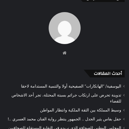
موقع
الويب
أحدث المقالات
اليوسفية/ “الهانكارات” الصفيحية أولا والتنمية المستدامة لاحقا
تدوينة تحرض على ارتكاب جرائم بسبتة المحتلة، تجر أحد الاشخاص
للقضاء
وسيط المملكة بين الثقة الملكية وانتظار المواطن
حفل بفاس يثير الجدل .. الجمهور ينتظر رواية الفنان محمد العسري ..!
المجلس الوطني للصحافة الذي نريده في النقابة المستقلة للصحافيين