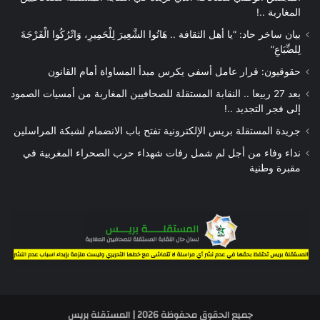
المغاربة ..!
بيان ساخر حاد: “يا أهل الثقافة .. هَاتُوا الشَّعِيرَ لِلْحَمِيرِ، وَاتْرُكُوا الْفَرْجَةَ
لِلضِّبَاعِ”
حقوقيون: قرار عامل أسفي يكرس مبدأ المساواة أمام القانون
بعد 27 ربيعا .. النقابة المستقلة للصحافيين المغاربة من أمسيات الصمود
إلى فجر التجديد ..!
جريدة المستقلة بريس الإلكترونية تفتح باب الانضمام لشبكة المراسلين
نداء وفاء من أجل لم شمل رفات شهداء حرب الصحراء المغربية في
مقبرة وطنية
جميع الحقوق محفوظة 2026 | المستقلة بريس