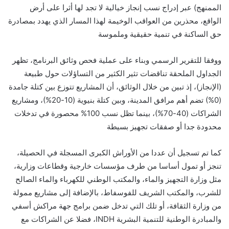
الممنهج) عبر إدراج نسب إنجاز خيالية لا تجد لها أثرا على أرض
الواقع، محذرين من العواقب الوخيمة لهذا المسار الذي يهدد بمصادرة
حق الساكنة في تنمية حقيقية وملموسة
​ووفقا للتقرير الرسمي وبناء على عملية فحص وثائق البرنامج، تظهر
الجداول الملحقة تناقضات تثير الكثير من التساؤلات حول طبيعة
(الإنجاز)، إذ تبين من خلال الوثائق، أن المشاريع تتوزع بين كتلة جامدة
(0%) تضم أهم مرافق المدينة، وبين كتلة بنيوية (10-20%)، ومشاريع
الشراكات (40-70%)، بينما تظل نسب 100% محصورة في تدخلات
محدودة جدا أو صفقات تجهيز بسيطة
كما تم تسجيل أن عددا من الأوراش الكبرى المسجلة في الحصيلة،
تنجز أو تمول أساسا من طرف مؤسسات خارجية وقطاعات وزارية،
مثل وزارة التجهيز والماء، والمكتب الوطني للكهرباء والماء الصالح
للشرب، والمكتب الشريف للفوسفاط، بالإضافة إلى مشاريع ممولة
من وزارة الثقافة، أو تلك التي تدخل ضمن برامج جهة مراكش أسفي
والمبادرة الوطنية للتنمية البشرية INDH، فضلا عن الشراكات مع