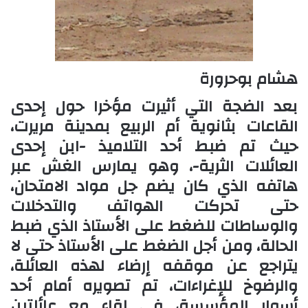
هشام بوحرورة
بعد الضجة التي أثيرت مؤخرا حول إحدى
القاعات بثانوية أم الربيع بمدينة مريرت،
حيث تم ضبط أحد التلاميذ -ابن إحدى
العائلات الثرية-، وهو يمارس الغش عبر
هاتفه الذي كان يضم جل مواد الامتحان،
حتى تحركت الهواتف والتدخلات
والوساطات للضغط على الأستاذ الذي ضبط
الحالة، ومن أجل الضغط على الأستاذ حتى لا
يتراجع عن موقفه إرضاء لهذه العائلة،
والرضوخ للإغراءات، تم تصويره أمام أحد
أسوار المؤسسة، في لقاء مع عائلتين