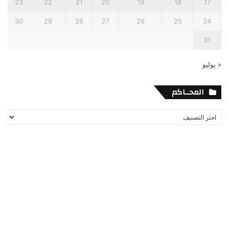
23
22
21
20
19
18
17
30
29
28
27
26
25
24
31
« يوليو
المحــاكم
المحــاكم