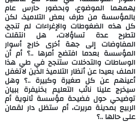
يهمهما الموضوع، وبحضور حارس عام
بالمؤسسة من طرف بعض التلاميذ، لكن
كل هذه الضغوطات والإغراءات لم تنجح،
لتطرح عدة تساؤلات، هل انتقلت
المفاوضات إلى جهة أخرى خارج أسوار
المؤسسة بعدما افتضح أمرها ..؟ أم أن
الوساطات والتدخلات ستنجح في طي هذا
الملف بعيدا عن أنظار التلاميذ الذين لاتغفل
أعينهم عن كل صغيرة وكبيرة ..؟ وهل
سيخرج علينا نائب التعليم بخنيفرة ببيان
توضيحي حول فضيحة مؤسسة ثانوية أم
الربيع بمدينة مريرت، أم ستظل دار لقمان
على حالها ..؟