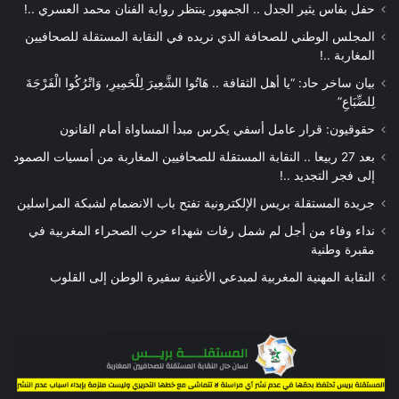
حفل بفاس يثير الجدل .. الجمهور ينتظر رواية الفنان محمد العسري ..!
المجلس الوطني للصحافة الذي نريده في النقابة المستقلة للصحافيين
المغاربة ..!
بيان ساخر حاد: “يا أهل الثقافة .. هَاتُوا الشَّعِيرَ لِلْحَمِيرِ، وَاتْرُكُوا الْفَرْجَةَ
لِلضِّبَاعِ”
حقوقيون: قرار عامل أسفي يكرس مبدأ المساواة أمام القانون
بعد 27 ربيعا .. النقابة المستقلة للصحافيين المغاربة من أمسيات الصمود
إلى فجر التجديد ..!
جريدة المستقلة بريس الإلكترونية تفتح باب الانضمام لشبكة المراسلين
نداء وفاء من أجل لم شمل رفات شهداء حرب الصحراء المغربية في
مقبرة وطنية
النقابة المهنية المغربية لمبدعي الأغنية سفيرة الوطن إلى القلوب