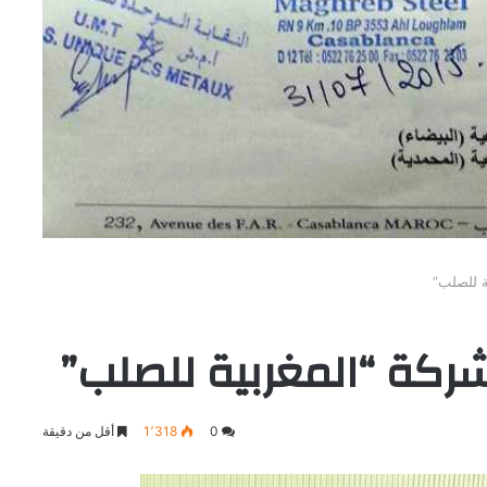
ة للصلب”
ركة “المغربية للصلب”
0
1٬318
أقل من دقيقة