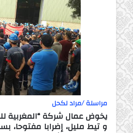
مراسلة /مراد لكحل
يخوض عمال شركة “المغربية ل
و تيط مليل، إضرابا مفتوحا، بس