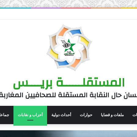
المستقلــــــة بريــــس
سان حال النقابة المستقلة للصحافيين المغاربة
نات
ملفات و قضايا
حوارات
أحداث دولية
أحزاب و نقابات
جماعا