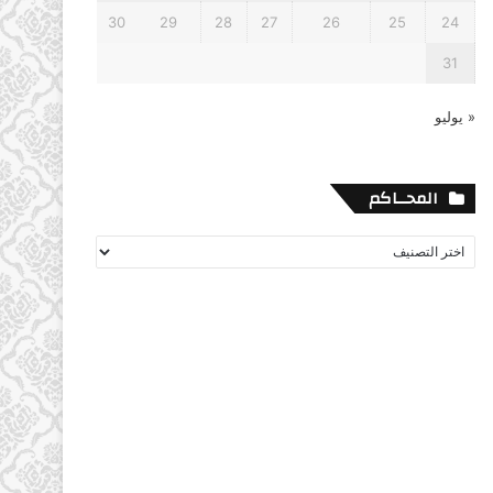
30
29
28
27
26
25
24
31
« يوليو
المحــاكم
المحــاكم