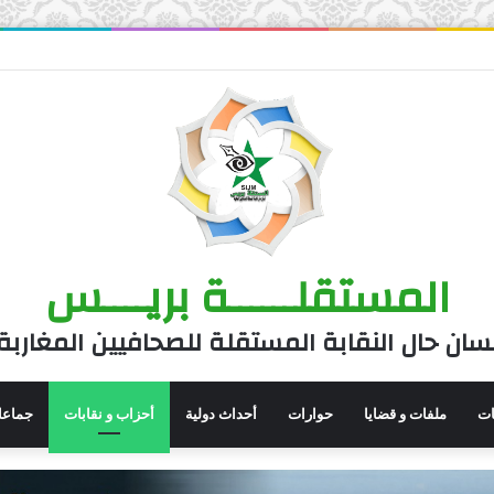
المستقلــــــة بريــــس
سان حال النقابة المستقلة للصحافيين المغاربة
نات
ملفات و قضايا
حوارات
أحداث دولية
أحزاب و نقابات
جماعا