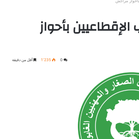
بأحواز مراكش
 الإقطاعيين بأحواز
0
1٬235
أقل من دقيقة