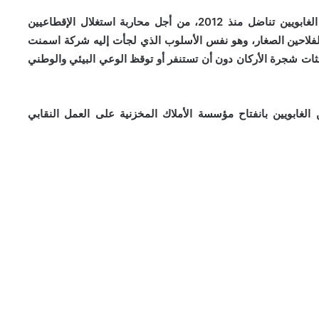
ويشار إلى أن النقابة الوطنية للفلاحين الصغار والمهنيين الغابويين تناضل منذ 2012، من أجل محاربة استغلال الإقطاعيين
لفلاحين الصغار، وهو نفس الأسلوب الذي لجأت إليه شركة اسمنت
تثات شجرة الأركان دون أن تستنفر أو توقظ الوعي البيئي والوطني
ن الغابويين بانفتاح مؤسسة الأملاك المخزنية على العمل النقابي