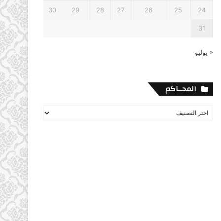
30
29
28
27
26
25
24
31
« يوليو
المحــاكم
المحــاكم