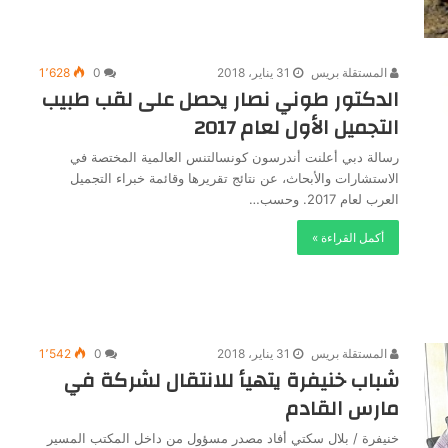
المستقلة بريس
31 يناير، 2018
0
1٬628
الدكتور طوني نصار يحصل على لقب طبيب
التجميل الأول لعام 2017
رسالة دبي أعلنت أندرسون كونسالتنس العالمية المختصة في
الاستشارات والأبحاث، عن نتائج تقريرها وقائمة خبراء التجميل
العرب لعام 2017. وحسب…
أكمل القراءة »
المستقلة بريس
31 يناير، 2018
0
1٬542
شباب خنيفرة يتهيأ للانتقال لشركة في
مارس القادم
خنيفرة / بلال سكتي أفاد مصدر مسؤول من داخل المكتب المسير