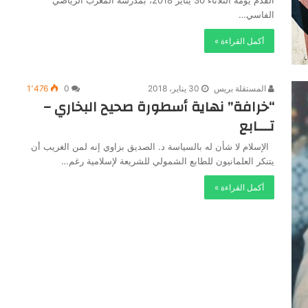
الفاسي…
أكمل القراءة »
المستقلة بريس
30 يناير، 2018
0
1٬476
“خرافة” نهاية أسطورة صحيح البخاري –
تـــابع
الإسلام لا شأن له بالسياسة د. الصديق بزاوي إنه لمن الغريب أن
يتنكر العلمانيون للطابع الشمولي للشريعة لإسلامية رغم…
أكمل القراءة »