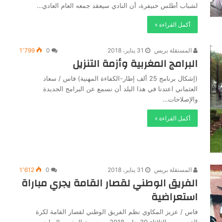
لشباب أطلس خنيفرة، أن النادي سيعقد جمعه العام العادي…
أكمل القراءة »
المستقلة بريس
31 يناير، 2018
0
1٬799
البرامج المغربية وأزمة التنزيل
(إشكال برنامج 25 ألف إطار-الكفاءة المهنية) فاس / سعاد
العثماني اعتدنا في هذا البلد أن نسمع عن البرامج الجديدة
والإصلاحات…
أكمل القراءة »
المستقلة بريس
31 يناير، 2018
0
1٬612
الفريق الوطني لقصار القامة يجري مباراة
استعراضية
فاس / عزيز المكاوي نظم الفريق الوطني لقصار القامة لكرة
القدم يومه الثلاثاء 30 يناير 2018، بمدرسة المغرب الرياضي