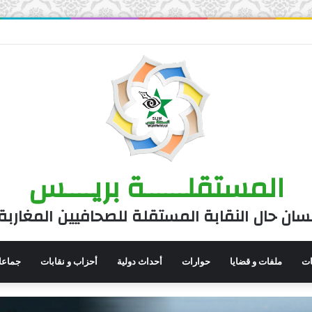
المستقلــــــة بريــــس
سان حال النقابة المستقلة للصحافيين المغاربة
نات
ملفات و قضايا
حوارات
أحداث دولية
أحزاب و نقابات
جماعا