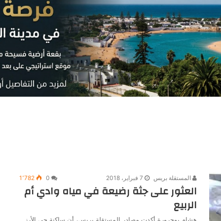
المستقلة بريس
7 فبراير، 2018
0
1٬782
العثور على جثة رضيعة في مياه وادي أم
الربيع
هشام بوحرورة أكدت مصادر المستقلة بريس، أن ساكنة حي الأرز