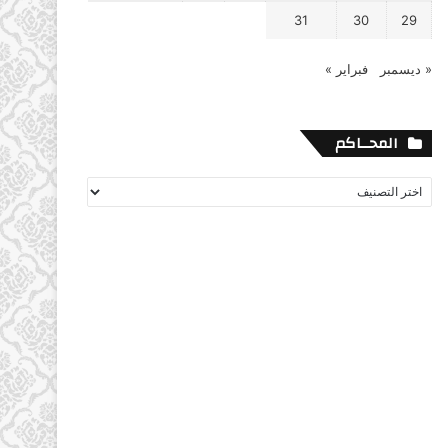
31
30
29
« ديسمبر
فبراير »
المحــاكم
المحــاكم