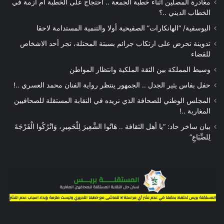
مغادرة المصلين أثناء خطبة الجمعة .. احتجاج على الخطبة أم أزمة في
الخطاب الديني ..؟
اليوسفية/ “الهانكارات” الصفيحية أولا والتنمية المستدامة لاحقا
تدوينة تحرض على ارتكاب جرائم بسبتة المحتلة، تجر أحد الاشخاص
للقضاء
وسيط المملكة بين الثقة الملكية وانتظار المواطن
حفل بفاس يثير الجدل .. الجمهور ينتظر رواية الفنان محمد العسري ..!
المجلس الوطني للصحافة الذي نريده في النقابة المستقلة للصحافيين
المغاربة ..!
بيان ساخر حاد: “يا أهل الثقافة .. هَاتُوا الشَّعِيرَ لِلْحَمِيرِ، وَاتْرُكُوا الْفَرْجَةَ
لِلضِّبَاعِ”