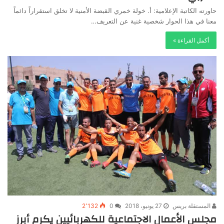
حاورته الكاتبة الإعلامية: أ. خولة خمري القبضة الأمنية لا تخلق استقراراً دائماً
معنا في هذا الحوار شخصية غنية عن التعريف…
أكمل القراءة »
المستقلة بريس
27 يونيو، 2018
0
2٬132
مجلس الأعمال الاجتماعية للكهربائيين يكرم أبرز