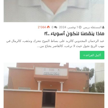
المستقلة بريس
1 نوفمبر، 2024
0
2٬064
ماذا ينقصنا لنكون أسوياء ..؟!
عبد الرحمان المجدوبي كالزبد على بساط الموج نتحرك ونذهب، كالرمال في
مهب الريح نجول حيث لا نرغب، كالقاصر يحتاج من…
أكمل القراءة »