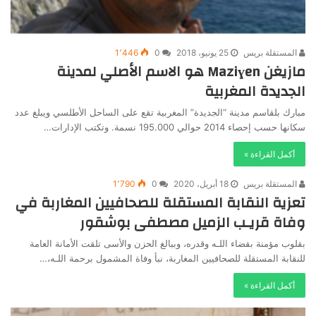
المستقلة بريس
25 يونيو، 2018
0
1٬446
مازيغن Maziɣen هو الاسم الأصلي لمدينة
الجديدة المغربية
مبارك بلقاسم مدينة “الجديدة” المغربية تقع على الساحل الأطلسي ويبلغ عدد
سكانها حسب إحصاء 2014 حوالي 195.000 نسمة. وتكتب الإدارات…
أكمل القراءة »
المستقلة بريس
18 أبريل، 2020
0
1٬790
تعزية النقابة المستقلة للصحافيين المغاربة في
وفاة قريـب الزميل مصطفى بوشقور
بقلوب مؤمنة بقضاء اللـه وقدره، وببالغ الحزن والأسى تلقت الأمانة العامة
للنقابة المستقلة للصحافيين المغاربة، نبأ وفاة المشمول برحمة اللـه،…
أكمل القراءة »