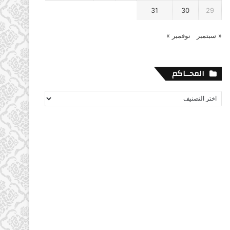
31
30
29
« سبتمبر
نوفمبر »
المحــاكم
المحــاكم