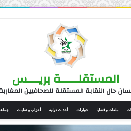
المستقلــــــة بريــــس
سان حال النقابة المستقلة للصحافيين المغاربة
نات
ملفات و قضايا
حوارات
أحداث دولية
أحزاب و نقابات
جماعا