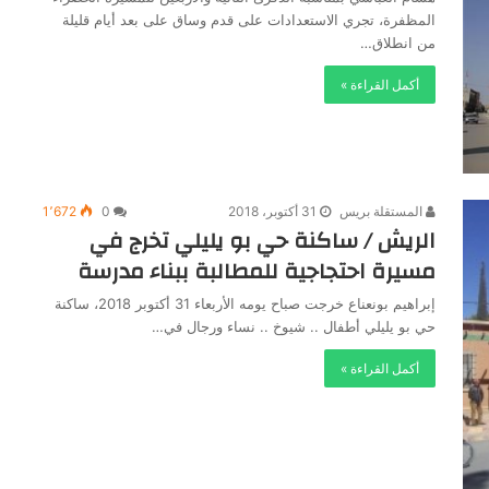
المظفرة، تجري الاستعدادات على قدم وساق على بعد أيام قليلة
من انطلاق…
أكمل القراءة »
المستقلة بريس
31 أكتوبر، 2018
0
1٬672
الريش / ساكنة حي بو يليلي تخرج في
مسيرة احتجاجية للمطالبة ببناء مدرسة
إبراهيم بونعناع خرجت صباح يومه الأربعاء 31 أكتوبر 2018، ساكنة
حي بو يليلي أطفال .. شيوخ .. نساء ورجال في…
أكمل القراءة »