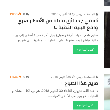
المستقلة بريس
31 أكتوبر، 2018
0
1٬606
أسفي / دقائق قليلة من الأمطار تعري
واقع البنية التحتية ..!
سليم ناجي تحولت أزقة وشوارع بجل أحياء مدينة أسفي إلى برك
مائية مباشرة بعد سقوط أولى القطرات المطرية التي شهدتها…
أكمل القراءة »
المستقلة بريس
30 أكتوبر، 2018
0
1٬436
مريم هذا الصباح ..!
ذ. عبد اللـه عزوزي الثلاثاء 30 أكتوبر 2018، هو يوم لكل الفتيان و
الفتيات، هو يوم لكل الآباء و الأمهات…
أكمل القراءة »