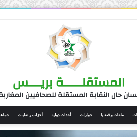
المستقلــــــة بريــــس
سان حال النقابة المستقلة للصحافيين المغاربة
نات
ملفات و قضايا
حوارات
أحداث دولية
أحزاب و نقابات
جماعا