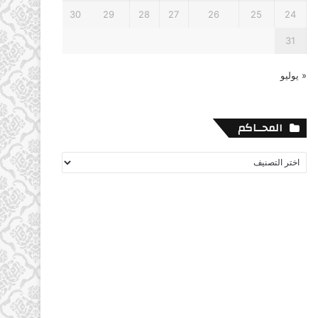
30
29
28
27
26
25
24
31
« يوليو
المحــاكم
المحــاكم