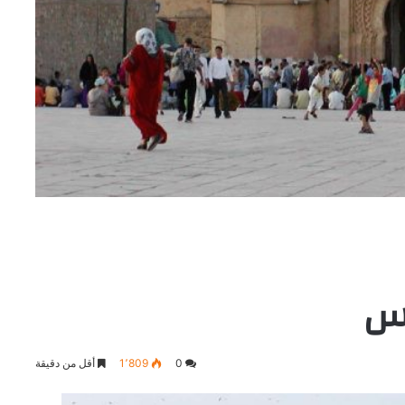
اس
0
1٬809
أقل من دقيقة