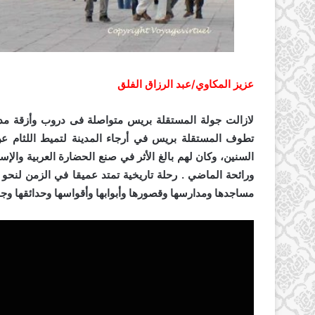
عزيز المكاوي/عبد الرزاق الفلق
لازالت جولة المستقلة بريس متواصلة فى دروب وأزقة مدينة
تطوف المستقلة بريس في أرجاء المدينة لتميط اللثام عن
السنين، وكان لهم بالغ الأثر في صنع الحضارة العربية والإس
مساجدها ومدارسها وقصورها وأبوابها وأقواسها وحدائقها وجا