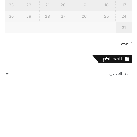
23
22
21
20
19
18
17
30
29
28
27
26
25
24
31
« يوليو
المحــاكم
المحــاكم