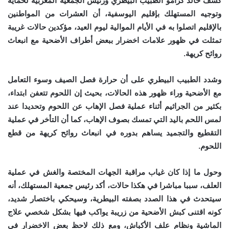
كشف خالد كرامو الطبيب البيطري ورئيس الجمعية المغربية لحماية
وتوجيه المستهلك بإقليم اليوسفية، أن العشرات من المواطنين
بالإقليم اتصلوا به في الأيام الموالية ليوم العيد، مؤكدين حالات غريبة
تمثلت في ظهور علامات اخضرار ببعض أطراف الأضحية مع انبعاث
روائح كريهة.
وشدد الطبيب البيطري على أن حرارة فصل الصيف وسوء التعامل
مع الأضحية وراء ظهور هذه الحالات، بحيث إن اللحوم تتعفن ابتداء،
بكثير من الجراثيم أثناء عملية فصل الإهاب عن اللحوم وتحديدا عند
لمس اللحم باليد التي تمسك بصوف الإهاب، كما أن التأخر في عملية
التقطيع والتجميد يساهم بدوره في انبعاث روائح كريهة من قطع
اللحوم.
وحول ما إذا كان غياب مراقبة الجهات المختصة والغش في عملية
العلف، سببا مباشرا في هكذا حالات، أكد رئيس جمعية المستهلك، أنه
سيتحدث في هذا الصدد بصفته البيطرية، وسيحكي باختصار شديد،
كونه اقتنى كبش الأضحية من زريبة يواكب فيها بشكل شخصي علاج
الماشية ونظام علف الأكباش، ومع ذلك لاحظ بعض الاخضرار في