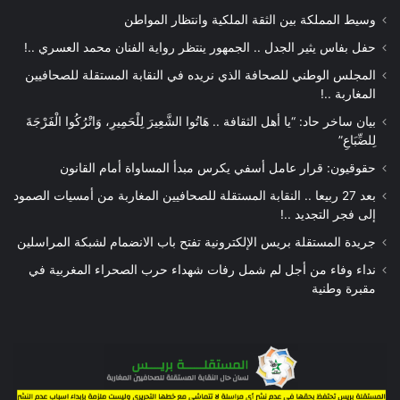
وسيط المملكة بين الثقة الملكية وانتظار المواطن
حفل بفاس يثير الجدل .. الجمهور ينتظر رواية الفنان محمد العسري ..!
المجلس الوطني للصحافة الذي نريده في النقابة المستقلة للصحافيين
المغاربة ..!
بيان ساخر حاد: “يا أهل الثقافة .. هَاتُوا الشَّعِيرَ لِلْحَمِيرِ، وَاتْرُكُوا الْفَرْجَةَ
لِلضِّبَاعِ”
حقوقيون: قرار عامل أسفي يكرس مبدأ المساواة أمام القانون
بعد 27 ربيعا .. النقابة المستقلة للصحافيين المغاربة من أمسيات الصمود
إلى فجر التجديد ..!
جريدة المستقلة بريس الإلكترونية تفتح باب الانضمام لشبكة المراسلين
نداء وفاء من أجل لم شمل رفات شهداء حرب الصحراء المغربية في
مقبرة وطنية