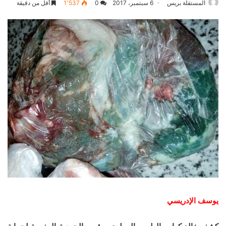
المستقلة بريس
6 سبتمبر، 2017
0
1٬537
أقل من دقيقة
يوسف الإدريسي