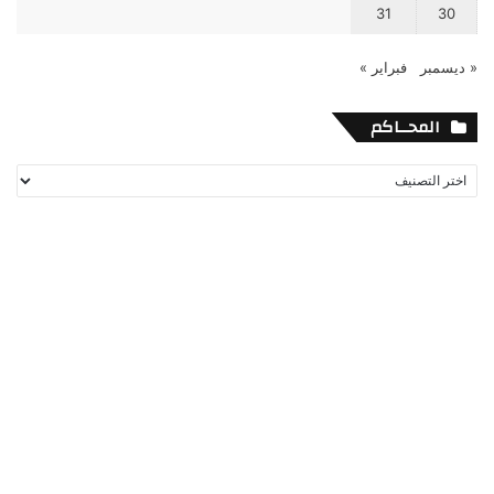
31
30
« ديسمبر
فبراير »
المحــاكم
المحــاكم