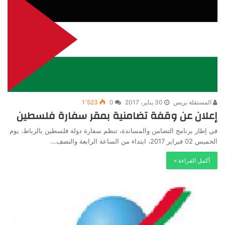
المستقلة بريس
30 يناير، 2017
0
1٬523
إعلان عن وقفة تضامنية بمقر سفارة فلسطين
في إطار برنامج التضامن والمساندة، تنظم سفارة دولة فلسطين بالرباط، يوم
الخميس 02 فبراير 2017، ابتداء من الساعة الرابعة والنصف…
أكمل القراءة »