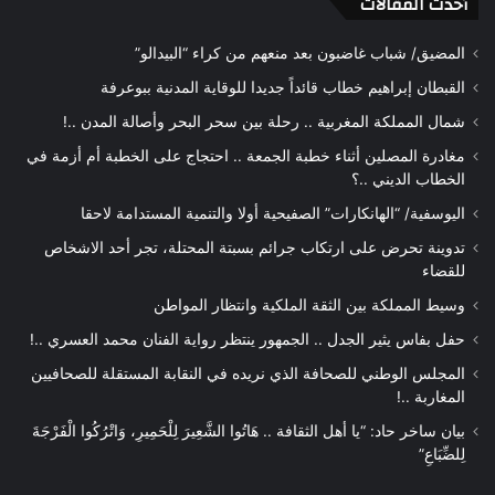
أحدث المقالات
المضيق/ شباب غاضبون بعد منعهم من كراء “البيدالو”
القبطان إبراهيم خطاب قائداً جديدا للوقاية المدنية ببوعرفة
شمال المملكة المغربية .. رحلة بين سحر البحر وأصالة المدن ..!
مغادرة المصلين أثناء خطبة الجمعة .. احتجاج على الخطبة أم أزمة في
الخطاب الديني ..؟
اليوسفية/ “الهانكارات” الصفيحية أولا والتنمية المستدامة لاحقا
تدوينة تحرض على ارتكاب جرائم بسبتة المحتلة، تجر أحد الاشخاص
للقضاء
وسيط المملكة بين الثقة الملكية وانتظار المواطن
حفل بفاس يثير الجدل .. الجمهور ينتظر رواية الفنان محمد العسري ..!
المجلس الوطني للصحافة الذي نريده في النقابة المستقلة للصحافيين
المغاربة ..!
بيان ساخر حاد: “يا أهل الثقافة .. هَاتُوا الشَّعِيرَ لِلْحَمِيرِ، وَاتْرُكُوا الْفَرْجَةَ
لِلضِّبَاعِ”