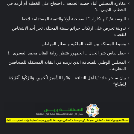
مغادرة المصلين أثناء خطبة الجمعة .. احتجاج على الخطبة أم أزمة في
الخطاب الديني ..؟
اليوسفية/ “الهانكارات” الصفيحية أولا والتنمية المستدامة لاحقا
تدوينة تحرض على ارتكاب جرائم بسبتة المحتلة، تجر أحد الاشخاص
للقضاء
وسيط المملكة بين الثقة الملكية وانتظار المواطن
حفل بفاس يثير الجدل .. الجمهور ينتظر رواية الفنان محمد العسري ..!
المجلس الوطني للصحافة الذي نريده في النقابة المستقلة للصحافيين
المغاربة ..!
بيان ساخر حاد: “يا أهل الثقافة .. هَاتُوا الشَّعِيرَ لِلْحَمِيرِ، وَاتْرُكُوا الْفَرْجَةَ
لِلضِّبَاعِ”