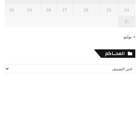
30
29
28
27
26
25
24
31
« يوليو
المحــاكم
المحــاكم